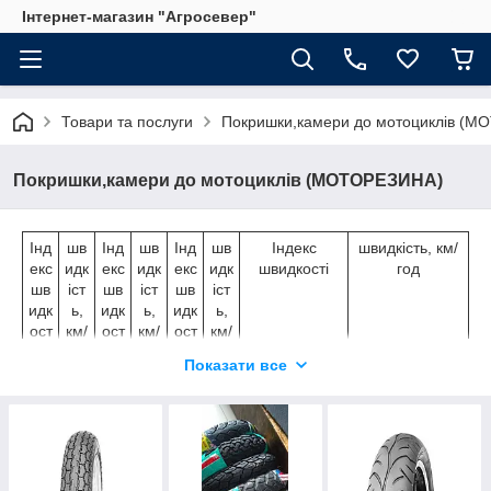
Інтернет-магазин "Агросевер"
Товари та послуги
Покришки,камери до мотоциклів (
Покришки,камери до мотоциклів (МОТОРЕЗИНА)
Інд
шв
Інд
шв
Інд
шв
Індекс
швидкість, км/
екс
идк
екс
идк
екс
идк
швидкості
год
шв
іст
шв
іст
шв
іст
идк
ь,
идк
ь,
идк
ь,
ост
км/
ост
км/
ост
км/
і
год
і
год
і
год
Показати все
B
50
G
90
N
14
T
190
0
C
60
J
10
P
15
U
200
0
0