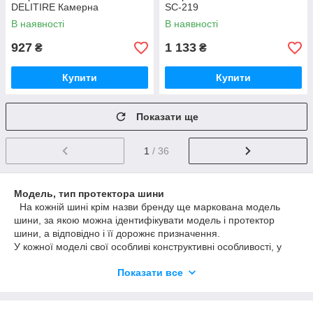
DELITIRE Камерна
SC-219
В наявності
В наявності
927
1 133
₴
₴
Купити
Купити
Показати ще
1
/ 36
Модель, тип протектора шини
На кожній шині крім назви бренду ще маркована модель
шини, за якою можна ідентифікувати модель і протектор
шини, а відповідно і її дорожнє призначення.
У кожної моделі свої особливі конструктивні особливості, у
спортивної гуми ― більш м'які кути (якщо дивитися в
Показати все
профіль) протектора, для того, щоб поліпшити поведінку
шини в повороті (які спортсмени проходять під кутом, "з
коленочкой"),