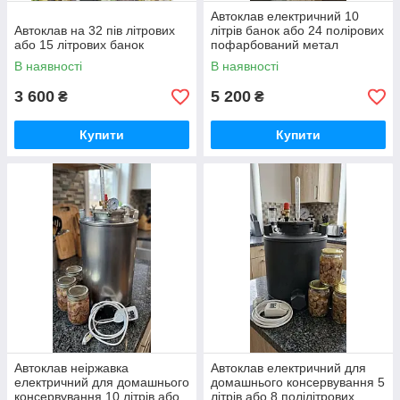
женіться за ціною автоклава, важливо його якість і безпеку,
Автоклав електричний 10
Автоклав на 32 пів літрових
літрів банок або 24 полірових
тому що від цього може залежати ваше здоров'я.
або 15 літрових банок
пофарбований метал
Як купити автоклав у Харкові Україні або
В наявності
В наявності
Телефонуйте прямо зараз, ми будемо
раді спілкуванню з вами.
3 600
5 200
₴
₴
Купити
Купити
Автоклав неіржавка
Автоклав електричний для
електричний для домашнього
домашнього консервування 5
консервування 10 літрів або
літрів або 8 полілітрових