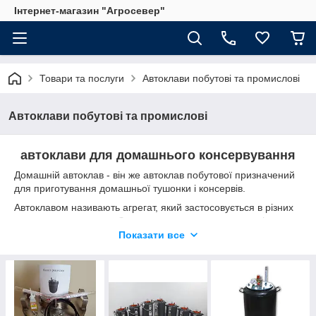
Інтернет-магазин "Агросевер"
Товари та послуги
Автоклави побутові та промислові
Автоклави побутові та промислові
автоклави для домашнього консервування
Домашній автоклав - він же автоклав побутової призначений
для приготування домашньої тушонки і консервів.
Автоклавом називають агрегат, який застосовується в різних
промислових галузях. Зокрема, винятком не став навіть
повсякденний побут людини. З кожним роком кількість
Показати все
бажаючих купити домашній автоклав зростає. А все тому, що
це чудовий механізм при підмозі якого можна зробити
консерви.
Існує кілька видів автоклавів. Перший вид – автоклав
електричний, другий – на газу. За своїм здібностям один