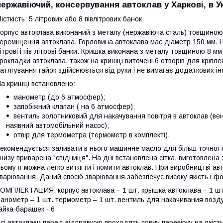
нержавіючий, консервування автоклав у Харкові, в Ук
істкість: 5 літрових або 8 півлітрових банок.
орпус автоклава виконаний з металу (нержавіюча сталь) товщиною
ереміщення автоклава. Горловина автоклава має діаметр 150 мм. Ц
ітрові і пів-літрові банки. Кришка виконана з металу товщиною 8 
рокладки автоклава, також на кришці виточені 6 отворів для кріпл
атягування гайок здійснюється від руки і не вимагає додаткових ін
а кришці встановлено:
манометр (до 6 атмосфер);
запобіжний клапан ( на 6 атмосфер);
вентиль золотниковий для накачування повітря в автоклав (ве
наявний автомобільний насос);
отвір для термометра (термометр в комплекті).
екомендується заливати в нього машинне масло для більш точної п
низу приварена "спідниця". На дні встановлена сітка, виготовлена
ьому її можна легко витягти і помити автоклав. При виробництві а
варювання. Даний спосіб зварювання забезпечує високу якість і ф
ОМПЛЕКТАЦИЯ: корпус автоклава – 1 шт. крышка автоклава – 1 шт.
анометр – 1 шт. термометр – 1 шт. вентиль для накачивания возд
айка-барашек - 6
сі автоклави перед відправкою проходять повну перевірку на якіст