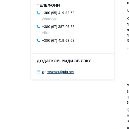
М
+380 (95) 419-32-68
К
WhatsApp
п
+380 (67) 387-06-83
л
Viber
п
З
+380 (67) 419-63-63
Н
agrosever@ukr.net
Р
з
ц
з
К
м
г
В