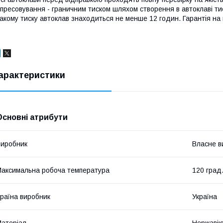
пресовування - граничним тиском шляхом створення в автоклаві ти
акому тиску автоклав знаходиться не менше 12 годин. Гарантія на к
арактеристики
Основні атрибути
иробник
Власне в
аксимальна робоча температура
120 град
раїна виробник
Україна
атеріал
Нержавію