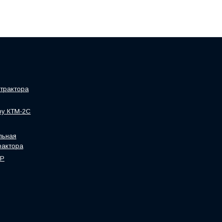
трактора
ру КТМ-2С
льная
рактора
HP