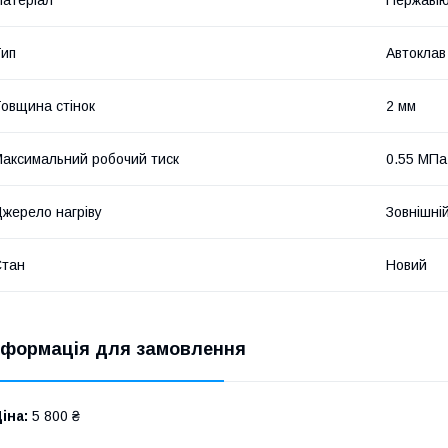
ип
Автоклав
овщина стінок
2 мм
аксимальний робочий тиск
0.55 МПа
жерело нагріву
Зовнішні
Стан
Новий
нформація для замовлення
іна:
5 800 ₴