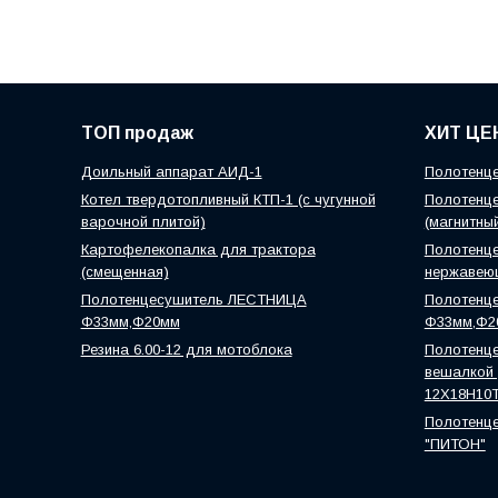
ТОП продаж
ХИТ ЦЕ
Доильный аппарат АИД-1
Полотенце
Котел твердотопливный КТП-1 (с чугунной
Полотенце
варочной плитой)
(магнитны
Картофелекопалка для трактора
Полотенце
(смещенная)
нержавею
Полотенцесушитель ЛЕСТНИЦА
Полотенц
Ф33мм,Ф20мм
Ф33мм,Ф2
Резина 6.00-12 для мотоблока
Полотенце
вешалкой )
12Х18Н10
Полотенце
"ПИТОН"