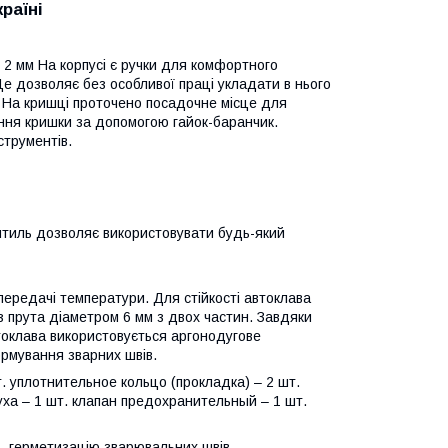
раїні
 2 мм На корпусі є ручки для комфортного
е дозволяє без особливої праці укладати в нього
мм На кришці проточено посадочне місце для
ення кришки за допомогою гайок-баранчик.
струментів.
нтиль дозволяє використовувати будь-який
ередачі температури. Для стійкості автоклава
 з прута діаметром 6 мм з двох частин. Завдяки
втоклава використовується аргонодугове
ормування зварних швів.
 уплотнительное кольцо (прокладка) – 2 шт.
уха – 1 шт. клапан предохранительный – 1 шт.
ь, герметизацію зварювальних швів,