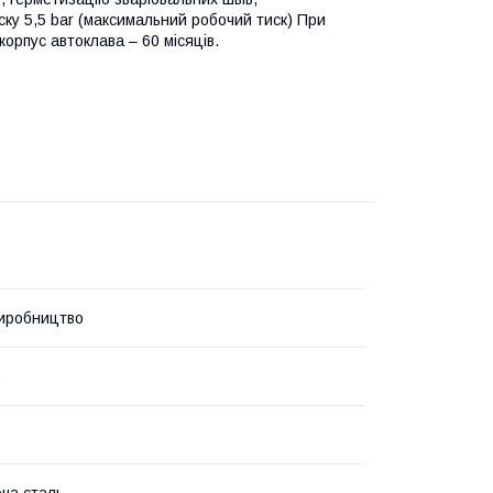
ску 5,5 bar (максимальний робочий тиск) При
орпус автоклава – 60 місяців.
иробництво
.
ча сталь