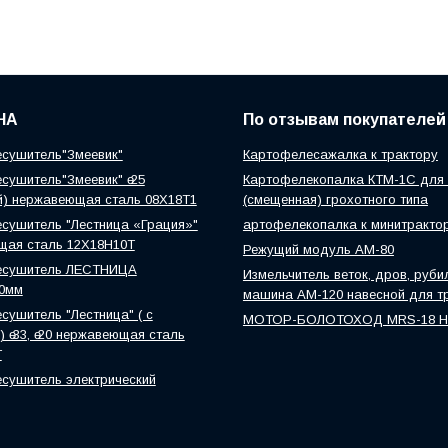
НА
По отзывам покупателей
сушитель"Змеевик"
Картофелесажалка к трактору
сушитель"Змеевик" ө 25
Картофелекопалка КТМ-1С для 
й) нержавеющая сталь 08Х18Т1
(смещенная) грохотного типа
сушитель "Лестница «Грация»"
артофелекопалка к минитракто
щая сталь 12Х18Н10Т
Режущий модуль АМ-80
есушитель ЛЕСТНИЦА
Измельчитель веток, дров, руби
0мм
машина АМ-120 навесной для т
сушитель "Лестница" ( с
МОТОР-БОЛОТОХОД MRS-18 
 ө 33, ө 20 нержавеющая сталь
Т
сушитель электрический