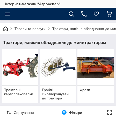
Інтернет-магазин "Агросевер"
Товари та послуги
Трактори, навісне обладнання до м
Трактори, навісне обладнання до минитракторам
Тракторні
Граблі і
Фрези
картоплекопалки
сінозворушувачі
до трактора
Сортування
0
Фільтри