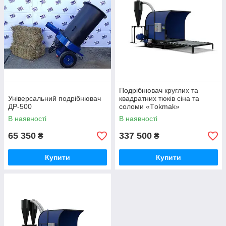
Подрібнювач круглих та
Універсальний подрібнювач
квадратних тюків сіна та
ДР-500
соломи «Тokmak»
В наявності
В наявності
65 350
337 500
₴
₴
Купити
Купити