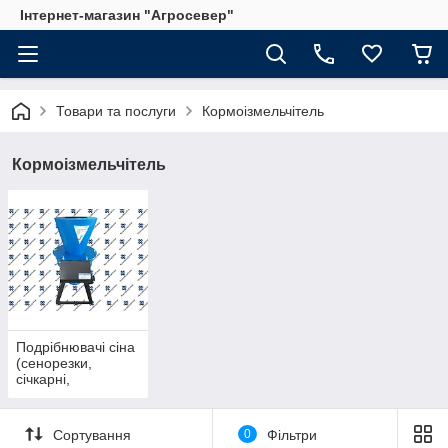
Інтернет-магазин "Агросевер"
Товари та послуги
Кормоізмельчітель
Кормоізмельчітель
Подрібнювачі сіна
(сенорезки,
січкарні,
траворізки)
Сортування
0
Фільтри