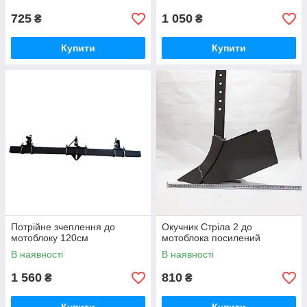
725
1 050
₴
₴
Купити
Купити
Потрійне зчеплення до
Окучник Стріла 2 до
мотоблоку 120см
мотоблока посилений
В наявності
В наявності
1 560
810
₴
₴