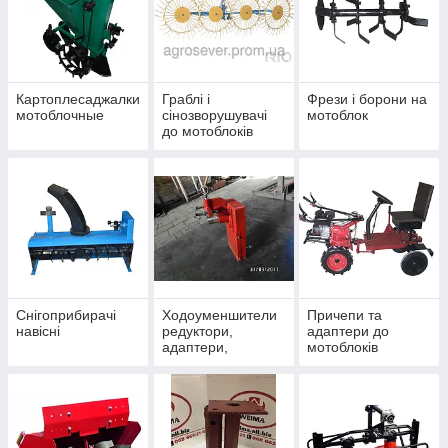
Картоплесаджалки
Граблі і
Фрези і борони на
мотоблочные
сінозворушувачі
мотоблок
до мотоблоків
Снігоприбирачі
Ходоуменшители
Причепи та
навісні
редуктори,
адаптери до
адаптери,
мотоблоків
перехідники