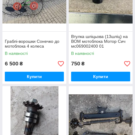
Втулка шліцьова (13шліц) на
Граблі-ворошки Сонечко до
ВОМ мотоблока Мотор Сич
мотоблока 4 колеса
мс069002400 01
В наявності
В наявності
6 500
750
₴
₴
Купити
Купити