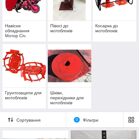
Навісне
Півосі до
Косарка до
обладнання
мотоблоків
мотоблоків
Мотор Січ
Грунтозацепи для
Шківи,
мотоблоків
перехідники для
мотоблоків
Сортування
0
Фільтри