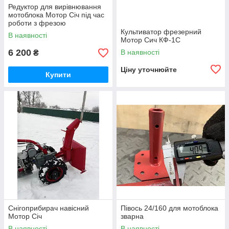
Редуктор для вирівнювання
мотоблока Мотор Січ під час
роботи з фрезою
Культиватор фрезерний
В наявності
Мотор Сич КФ-1С
6 200
В наявності
₴
Ціну уточнюйте
Купити
Снігоприбирач навісний
Півось 24/160 для мотоблока
Мотор Січ
зварна
В наявності
В наявності