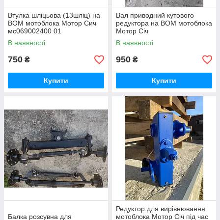
Втулка шліцьова (13шліц) на
Вал приводний кутового
ВОМ мотоблока Мотор Сич
редуктора на ВОМ мотоблока
мс069002400 01
Мотор Січ
В наявності
В наявності
750
950
₴
₴
Купити
Купити
Редуктор для вирівнювання
Балка розсувна для
мотоблока Мотор Січ під час