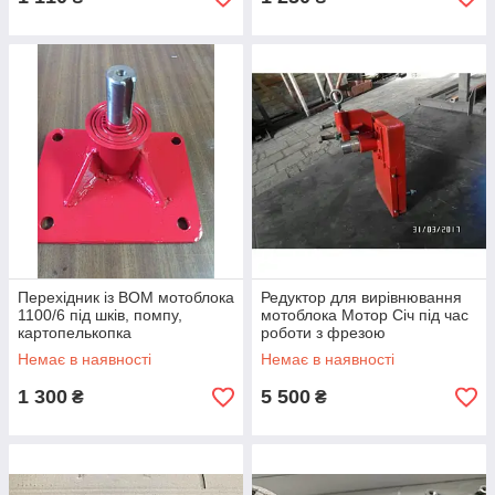
Перехідник із ВОМ мотоблока
Редуктор для вирівнювання
1100/6 під шків, помпу,
мотоблока Мотор Січ під час
картопелькопка
роботи з фрезою
Немає в наявності
Немає в наявності
1 300
5 500
₴
₴