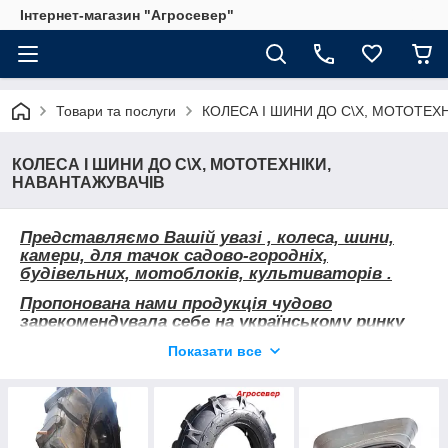
Інтернет-магазин "Агросевер"
Товари та послуги
КОЛЕСА І ШИНИ ДО С\Х, МОТОТЕХ
КОЛЕСА І ШИНИ ДО С\Х, МОТОТЕХНІКИ,
НАВАНТАЖУВАЧІВ
Представляємо Вашій увазі , колеса, шини,
камери, для тачок садово-городніх,
будівельних, мотоблоків, культиваторів .
Пропонована нами продукція чудово
зарекомендувала себе на українському ринку
своїм співвідношенням ціна-якість, надійність
Показати все
в експлуатації і широко використовується в
присадибному господарстві і будівництві.
Вибирайте потрібний вам товар
(пневматичні колеса, колеса з гумовою
шиною, шини для мотоблоків ), а ми, у свою