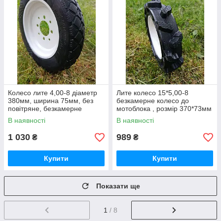
Колесо лите 4,00-8 діаметр
Лите колесо 15*5,00-8
380мм, ширина 75мм, без
безкамерне колесо до
повітряне, безкамерне
мотоблока , розмір 370*73мм
гусматик
В наявності
В наявності
1 030
989
₴
₴
Купити
Купити
Показати ще
1
/ 8