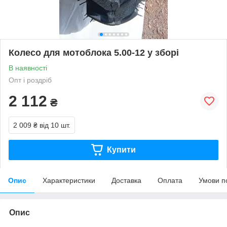
Колесо для мотоблока 5.00-12 у зборі
В наявності
Опт і роздріб
2 112
₴
2 009 ₴
від 10 шт.
Купити
Опис
Характеристики
Доставка
Оплата
Умови п
Опис