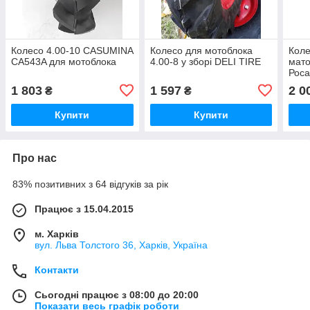
Колесо 4.00-10 CASUMINA
Колесо для мотоблока
Коле
CA543A для мотоблока
4.00-8 у зборі DELI TIRE
мато
Роса
1 803
1 597
2 0
₴
₴
Купити
Купити
Про нас
83% позитивних з 64 відгуків за рік
Працює з 15.04.2015
м. Харків
вул. Льва Толстого 36, Харків, Україна
Контакти
Сьогодні працює з 08:00 до 20:00
Показати весь графік роботи