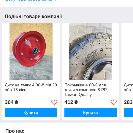
Подібні товари компанії
Диск на тачку 4,00-8 під 20
Покрышка 4.00-6 для
Диск
або 16 вісь
тачки з камерою 8 PR
або 
Taiwan Quality
304
412
283
₴
₴
Купити
Купити
Про нас