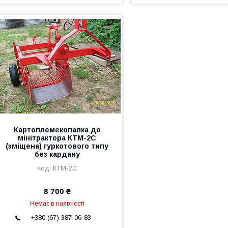
Картоплемекопалка до
мінітрактора КТМ-2С
(зміщена) гуркотового типу
без кардану
КТМ-2С
8 700 ₴
Немає в наявності
+380 (67) 387-06-83