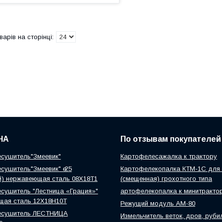
НА
По отзывам покупателей
сушитель"Змеевик"
Картофелесажалка к трактору
сушитель"Змеевик" ө 25
Картофелекопалка КТМ-1С для 
й) нержавеющая сталь 08Х18Т1
(смещенная) грохотного типа
сушитель "Лестница «Грация»"
артофелекопалка к минитракто
щая сталь 12Х18Н10Т
Режущий модуль АМ-80
есушитель ЛЕСТНИЦА
Измельчитель веток, дров, руби