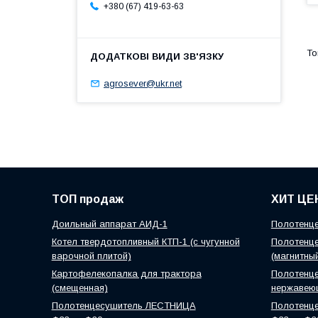
+380 (67) 419-63-63
agrosever@ukr.net
ТОП продаж
ХИТ ЦЕ
Доильный аппарат АИД-1
Полотенце
Котел твердотопливный КТП-1 (с чугунной
Полотенце
варочной плитой)
(магнитны
Картофелекопалка для трактора
Полотенце
(смещенная)
нержавею
Полотенцесушитель ЛЕСТНИЦА
Полотенц