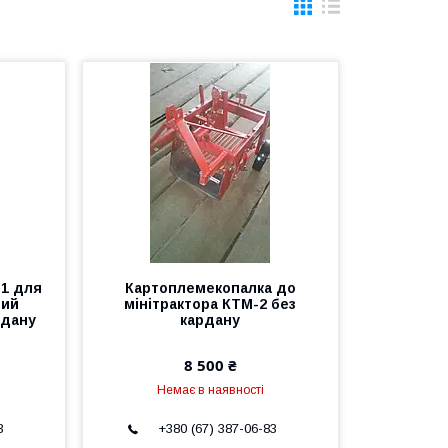
-1 для
Картоплемекопалка до
ний
мінітрактора КТМ-2 без
рдану
кардану
8 500 ₴
Немає в наявності
3
+380 (67) 387-06-83