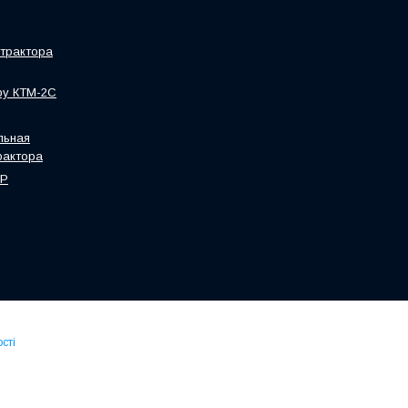
трактора
ру КТМ-2С
льная
рактора
HP
сті