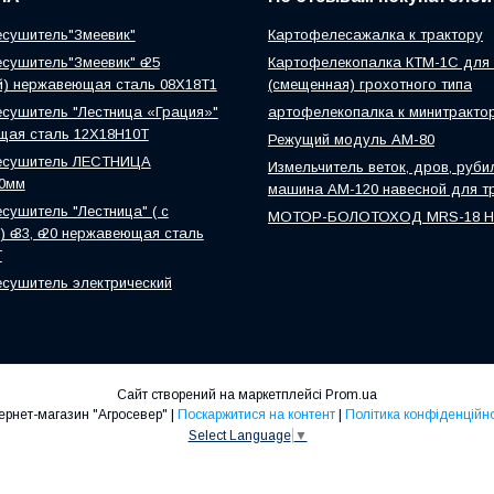
сушитель"Змеевик"
Картофелесажалка к трактору
сушитель"Змеевик" ө 25
Картофелекопалка КТМ-1С для 
й) нержавеющая сталь 08Х18Т1
(смещенная) грохотного типа
сушитель "Лестница «Грация»"
артофелекопалка к минитракто
щая сталь 12Х18Н10Т
Режущий модуль АМ-80
есушитель ЛЕСТНИЦА
Измельчитель веток, дров, руби
0мм
машина АМ-120 навесной для т
сушитель "Лестница" ( с
МОТОР-БОЛОТОХОД MRS-18 
 ө 33, ө 20 нержавеющая сталь
Т
сушитель электрический
Сайт створений на маркетплейсі
Prom.ua
Інтернет-магазин "Агросевер" |
Поскаржитися на контент
|
Політика конфіденційно
Select Language
▼