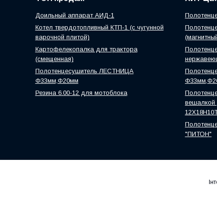
Доильный аппарат АИД-1
Полотенце
Котел твердотопливный КТП-1 (с чугунной
Полотенце
варочной плитой)
(магнитны
Картофелекопалка для трактора
Полотенце
(смещенная)
нержавею
Полотенцесушитель ЛЕСТНИЦА
Полотенц
Ф33мм,Ф20мм
Ф33мм,Ф2
Резина 6.00-12 для мотоблока
Полотенце
вешалкой )
12Х18Н10
Полотенце
"ПИТОН"