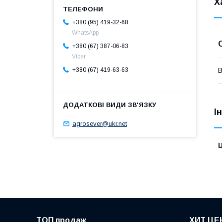
Х
+380 (95) 419-32-68
WhatsApp
+380 (67) 387-06-83
Viber
В
+380 (67) 419-63-63
І
agrosever@ukr.net
Ц
ТОП продаж
ХИТ ЦЕ