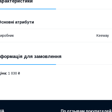
арактеристики
Основні атрибути
иробник
Keeway
нформація для замовлення
іна:
1 030 ₴
НА
По отзывам покупателей