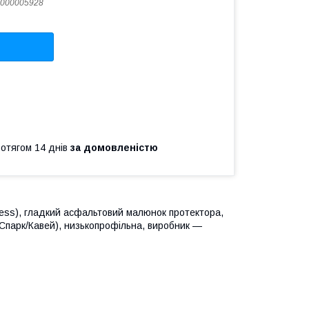
000005928
ротягом 14 днів
за домовленістю
less), гладкий асфальтовий малюнок протектора,
н/Спарк/Кавей), низькопрофільна, виробник —