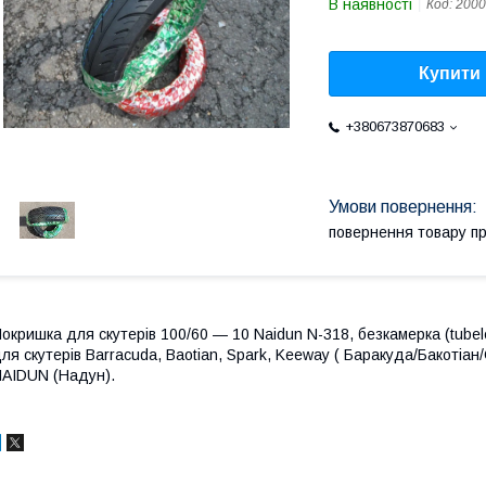
В наявності
Код:
2000
Купити
+380673870683
повернення товару п
окришка для скутерів 100/60 — 10 Naidun N-318, безкамерка (tube
ля скутерів Barracuda, Baotian, Spark, Keeway ( Баракуда/Бакотіа
AIDUN (Надун).