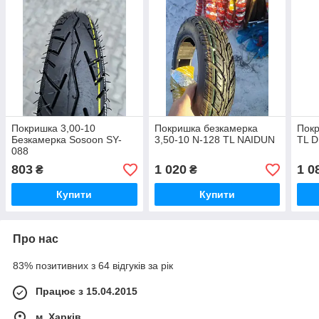
Покришка 3,00-10
Покришка безкамерка
Покр
Безкамерка Sosoon SY-
3,50-10 N-128 TL NAIDUN
TL D
088
803
1 020
1 0
₴
₴
Купити
Купити
Про нас
83% позитивних з 64 відгуків за рік
Працює з 15.04.2015
м. Харків