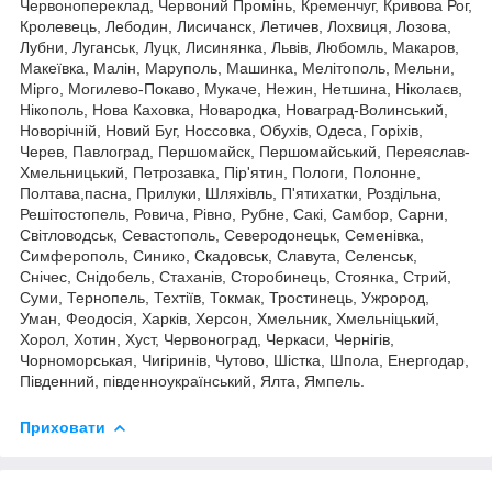
Червонопереклад, Червоний Промінь, Кременчуг, Кривова Рог,
Кролевець, Лебодин, Лисичанск, Летичев, Лохвиця, Лозова,
Лубни, Луганськ, Луцк, Лисинянка, Львів, Любомль, Макаров,
Макеївка, Малін, Маруполь, Машинка, Мелітополь, Мельни,
Мірго, Могилево-Покаво, Мукаче, Нежин, Нетшина, Ніколаєв,
Нікополь, Нова Каховка, Новародка, Новаград-Волинський,
Новорічній, Новий Буг, Носсовка, Обухів, Одеса, Горіхів,
Черев, Павлоград, Першомайск, Першомайський, Переяслав-
Хмельницький, Петрозавка, Пір'ятин, Пологи, Полонне,
Полтава,пасна, Прилуки, Шляхівль, П'ятихатки, Роздільна,
Решітостопель, Ровича, Рівно, Рубне, Сакі, Самбор, Сарни,
Світловодськ, Севастополь, Северодонецьк, Семенівка,
Симферополь, Синико, Скадовськ, Славута, Селенськ,
Снічес, Снідобель, Стаханів, Сторобинець, Стоянка, Стрий,
Суми, Тернопель, Техтіїв, Токмак, Тростинець, Ужрород,
Уман, Феодосія, Харків, Херсон, Хмельник, Хмельніцький,
Хорол, Хотин, Хуст, Червоноград, Черкаси, Чернігів,
Чорноморськая, Чигіринів, Чутово, Шістка, Шпола, Енергодар,
Південний, південноукраїнський, Ялта, Ямпель.
Приховати