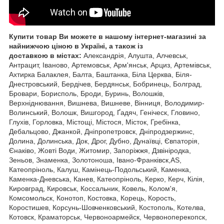
Купити товар В
и можете в нашому інтернет-магазині за
найнижчою ціною в Україні, а також із
доставкою в
містах:
Александрія, Алушта, Алчевськ,
Антрацит, Іваново, Артемовськ, Арм'янськ, Арциз, Артемівськ,
Ахтирка Балаклея, Балта, Баштанка, Біла Церква, Біля-
Днестровський, Бердічев, Бердянськ, Бобринець, Болград,
Бровари, Борисполь, Броди, Буринь, Волошків,
Верхніднювання, Вишнева, Вишневе, Вінниця, Володимир-
Волинський, Волошк, Вишгород, Ґадяч, Геніческ, Гловино,
Глухів, Горловка, Містощі, Містося, Місток, Гребінка,
Дебальцово, Джанкой, Дніпропетровск, Дніпродзержинс,
Долина, Долинська, Док, Дрог, Дубно, Дунаївці, Євпаторія,
Єнаківо, Жовті Води, Житомир, Запоріжжя, Дзвініродка,
Зеньов, Знаменка, Золотоноша, Івано-Франківск,AS,
Катеопріноль, Калуш, Камінець-Подольський, Каменка,
Каменка-Дневська, Канев, Катеопріноль, Керко, Керч, Кілія,
Кировград, Кировськ, Коссальник, Ковель, Колом'я,
Комсомольск, Конотоп, Костовка, Корець, Корость,
Коростишев, Корсунь-Шовченковський, Костополь, Котелва,
Котовск, Краматорськ, Червоноармейск, Червоноперекопск,