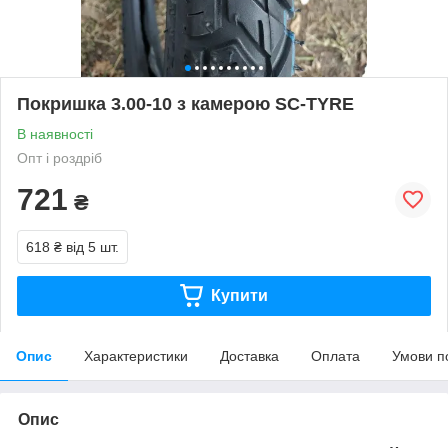
Покришка 3.00-10 з камерою SC-TYRE
В наявності
Опт і роздріб
721
₴
618 ₴
від 5 шт.
Купити
Опис
Характеристики
Доставка
Оплата
Умови п
Опис