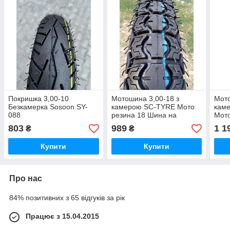
Покришка 3,00-10
Мотошина 3,00-18 з
Мото
Безкамерка Sosoon SY-
камерою SC-TYRE Мото
кам
088
резина 18 Шина на
Мото
мотоцикл
мот
803
989
1 1
₴
₴
Купити
Купити
Про нас
84% позитивних з 65 відгуків за рік
Працює з 15.04.2015