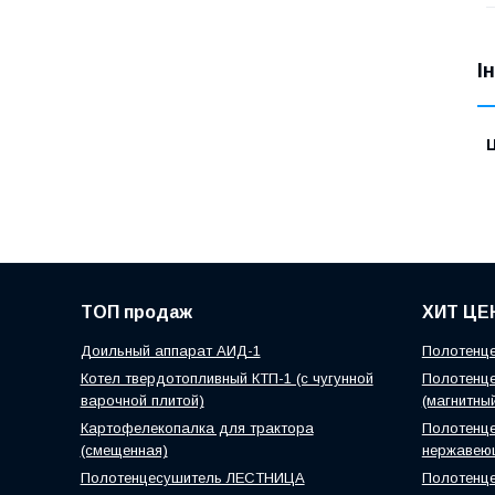
І
Ц
ТОП продаж
ХИТ ЦЕ
Доильный аппарат АИД-1
Полотенце
Котел твердотопливный КТП-1 (с чугунной
Полотенце
варочной плитой)
(магнитны
Картофелекопалка для трактора
Полотенце
(смещенная)
нержавею
Полотенцесушитель ЛЕСТНИЦА
Полотенц