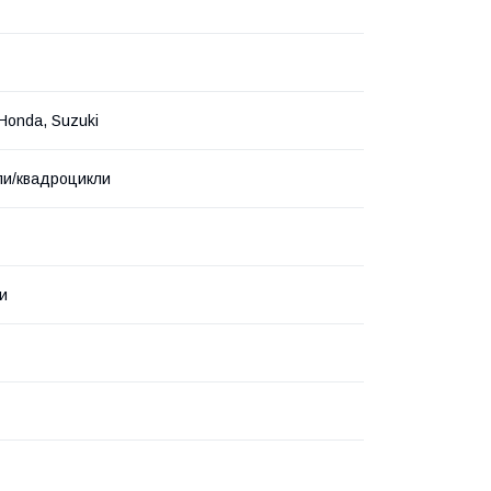
Honda, Suzuki
ли/квадроцикли
ни