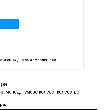
ротягом 14 днів
за домовленістю
ера
на мопед, гумове колесо, колесо до
ра.