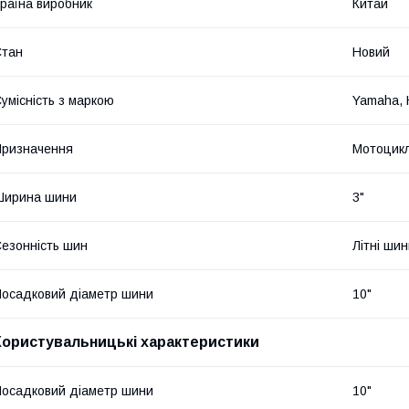
раїна виробник
Китай
Стан
Новий
умісність з маркою
Yamaha, 
ризначення
Мотоцик
Ширина шини
3"
езонність шин
Літні ши
осадковий діаметр шини
10"
Користувальницькі характеристики
осадковий діаметр шини
10"