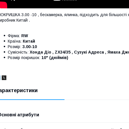
ОКРИШКА 3.00 -10 , бескамерка, ялинка, підходить для більшості я
иробник Китай .
Фірма:
RW
Країна:
Китай
Розмір:
3.00-10
Сумісність:
Хонда Діо , ZX34/35 , Сузукі Адреса , Ямаха Дж
Розмір покришок:
10" (дюймів)
арактеристики
Основні атрибути