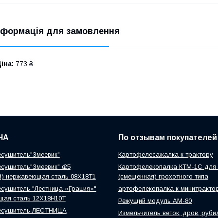
нформація для замовлення
іна:
773 ₴
НА
По отзывам покупателей
сушитель"Змеевик"
Картофелесажалка к трактору
сушитель"Змеевик" ө 25
Картофелекопалка КТМ-1С для 
й) нержавеющая сталь 08Х18Т1
(смещенная) грохотного типа
сушитель "Лестница «Грация»"
артофелекопалка к минитракто
щая сталь 12Х18Н10Т
Режущий модуль АМ-80
есушитель ЛЕСТНИЦА
Измельчитель веток, дров, руби