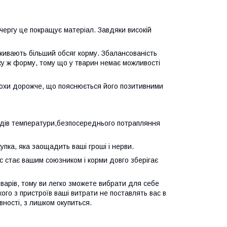
чергу це покращує матеріал. Завдяки високій
вживають більший обсяг корму. Збалансованість
аку ж форму, тому що у тварин немає можливості
рохи дорожче, що пояснюється його позитивними
епадів температури,безпосереднього потрапляння
упка, яка заощадить ваші гроші і нерви.
ас стає вашим союзником і корми довго зберігає
арів, тому ви легко зможете вибрати для себе
ого з пристроїв ваші витрати не поставлять вас в
вності, з лишком окупиться.