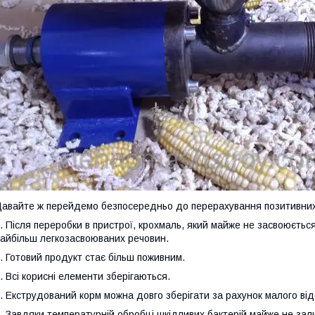
авайте ж перейдемо безпосередньо до перерахування позитивних 
. Після переробки в пристрої, крохмаль, який майже не засвоюєтьс
айбільш легкозасвоюваних речовин.
. Готовий продукт стає більш поживним.
. Всі корисні елементи зберігаються.
. Екструдований корм можна довго зберігати за рахунок малого від
. Завдяки температурній обробці шкідливих бактерій майже не зал