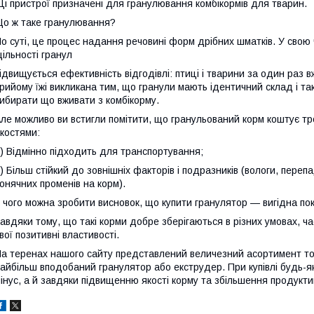
Ці пристрої призначені для гранулювання комбікормів для тварин.
о ж таке гранулювання?
о суті, це процес надання речовині форм дрібних шматків. У свою 
ільності гранул
ідвищується ефективність відгодівлі: птиці і тварини за один раз 
рийому їжі викликана тим, що гранули мають ідентичний склад і т
ибирати що вживати з комбікорму.
ле можливо ви встигли помітити, що гранульований корм коштує т
костями:
) Відмінно підходить для транспортування;
) Більш стійкий до зовнішніх факторів і подразників (вологи, пер
онячних променів на корм).
 чого можна зробити висновок, що купити гранулятор — вигідна пок
авдяки тому, що такі корми добре зберігаються в різних умовах, ч
вої позитивні властивості.
а теренах нашого сайту представлений величезний асортимент тов
айбільш вподобаний гранулятор або екструдер. При купівлі будь-як
інус, а й завдяки підвищенню якості корму та збільшення продукти