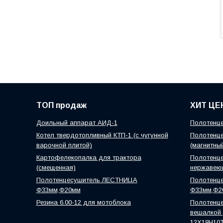
ТОП продаж
ХИТ ЦЕ
Доильный аппарат АИД-1
Полотенце
Котел твердотопливный КТП-1 (с чугунной
Полотенце
варочной плитой)
(магнитны
Картофелекопалка для трактора
Полотенце
(смещенная)
нержавею
Полотенцесушитель ЛЕСТНИЦА
Полотенц
Ф33мм,Ф20мм
Ф33мм,Ф2
Резина 6.00-12 для мотоблока
Полотенце
вешалкой )
12Х18Н10