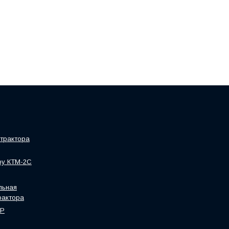
трактора
ру КТМ-2С
льная
рактора
HP