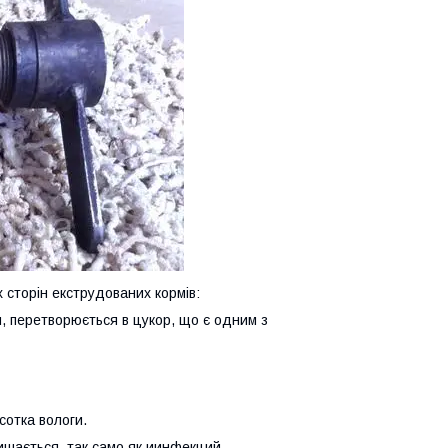
сторін екструдованих кормів:
я, перетворюється в цукор, що є одним з
сотка вологи.
ишається, так само як иинфекций.