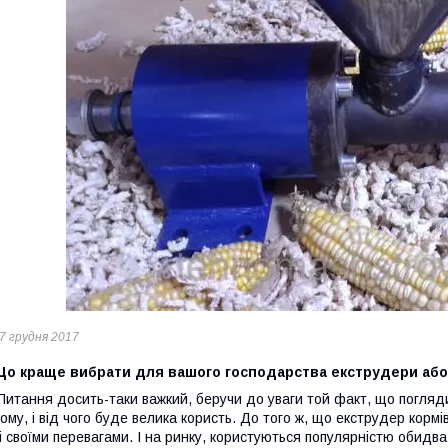
7 грудня 2017
Що краще вибрати для вашого господарства екструдери або
Питання досить-таки важкий, беручи до уваги той факт, що погляди 
ому, і від чого буде велика користь. До того ж, що екструдер корм
і своїми перевагами. І на ринку, користуються популярністю обидва