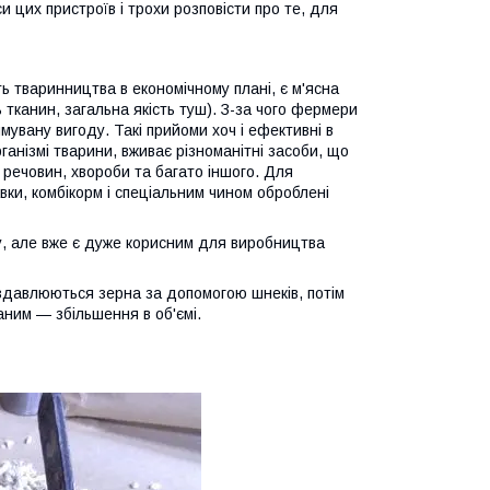
и цих пристроїв і трохи розповісти про те, для
 тваринництва в економічному плані, є м'ясна
ь тканин, загальна якість туш). З-за чого фермери
увану вигоду. Такі прийоми хоч і ефективні в
ганізмі тварини, вживає різноманітні засоби, що
і речовин, хвороби та багато іншого. Для
вки, комбікорм і спеціальним чином оброблені
му, але вже є дуже корисним для виробництва
с здавлюються зерна за допомогою шнеків, потім
аним — збільшення в об'ємі.