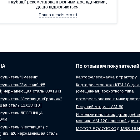
інкубації рекомендовані різними дослідниками,
дещо відрізняються.
Повна версія статті
НА
По отзывам покупателей
сушитель"Змеевик"
Картофелесажалка к трактору
сушитель"Змеевик" ө 25
Картофелекопалка КТМ-1С для 
й) нержавеющая сталь 08Х18Т1
(смещенная) грохотного типа
сушитель "Лестница «Грация»"
артофелекопалка к минитракто
щая сталь 12Х18Н10Т
Режущий модуль АМ-80
есушитель ЛЕСТНИЦА
Измельчитель веток, дров, руби
0мм
машина АМ-120 навесной для т
сушитель "Лестница" ( с
МОТОР-БОЛОТОХОД MRS-18 
 ө 33, ө 20 нержавеющая сталь
Т