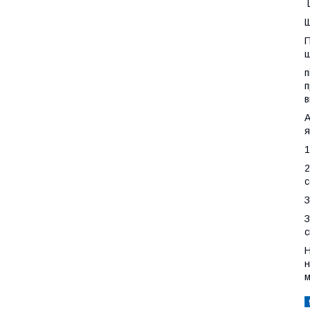
Щ
П
щ
п
п
в
А
я
1
2
с
З
З
с
Н
н
м