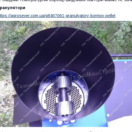
Гранулятори
ttps://agrosever.com.ua/g8407061-granulyatory-kormov-pellet