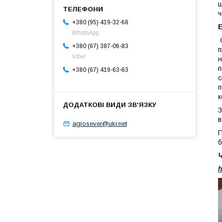
щ
ч
+380 (95) 419-32-68
WhatsApp
+380 (67) 387-06-83
п
Viber
н
п
+380 (67) 419-63-63
с
п
к
З
в
agrosever@ukr.net
П
б
Ч
h