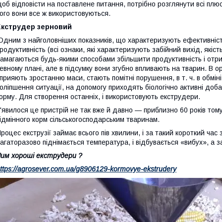
об відповісти на поставлене питання, потрібно розглянути всі плюс
ого вони все ж використовуються.
Екструдер зерновий
Одним з найголовніших показників, що характеризують ефективність
родуктивність (всі ознаки, які характеризують забійний вихід, якіст
амагаються будь-якими способами збільшити продуктивність і отрим
евному плані, але в підсумку вони згубно впливають на тварин. В ор
прияють зростанню маси, стають помітні порушення, в т. ч. в обмін
оліпшення ситуації, на допомогу приходять біологічно активні доба
орму. Для створення останніх, і використовують екструдери.
'явилося це пристрій не так вже й давно — приблизно 60 років то
ідмінного корм сільськогосподарським тваринам.
роцес екструзії займає всього пів хвилини, і за такий короткий ча
агаторазово піднімається температура, і відбувається «вибух», а з
им хороші екструдери ?
ttps://agrosever.com.ua/g8906129-kormovye-ekstrudery