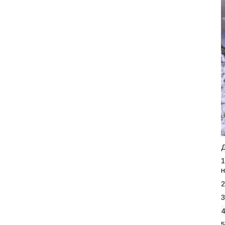
Д
1
н
2
3
4
5