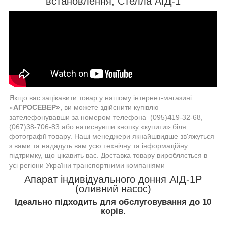
встановлення, Стелла АІД-1
Якщо вас зацікавити товар у нашому інтернет-магазині
«
АГРОСЕВЕР»,
ви можете здійснити купівлю
зателефонувавши за номером телефона (095)419-32-68,
(067)38-706-83 або натиснувши кнопку «купити» біля
фотографії товару. Наші менеджери якнайшвидше зв'яжуться
з вами та нададуть вам усю технічну та інформаційну
підтримку, що цікавить вас. Доставка товару виробляється в
усі регіони України транспортними компаніями
Апарат індивідуального доння АІД-1Р
(оливний насос)
Ідеально підходить для обслуговування до 10
корів.