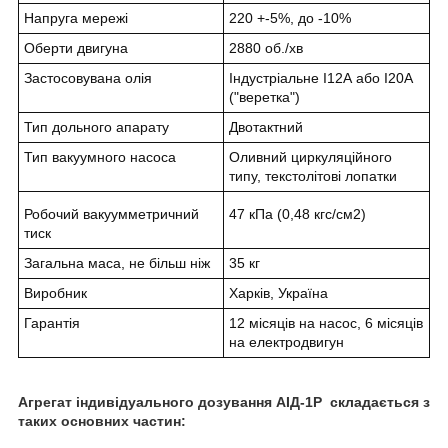
Напруга мережі
220 +-5%, до -10%
Оберти двигуна
2880 об./хв
Застосовувана олія
Індустріальне І12А або І20А
("веретка")
Тип дольного апарату
Двотактний
Тип вакуумного насоса
Оливний циркуляційного
типу, текстолітові лопатки
Робочий вакуумметричний
47 кПа (0,48 кгс/см2)
тиск
Загальна маса, не більш ніж
35 кг
Виробник
Харків, Україна
Гарантія
12 місяців на насос, 6 місяців
на електродвигун
Агрегат індивідуального дозування АІД-1Р складається з
таких основних частин: