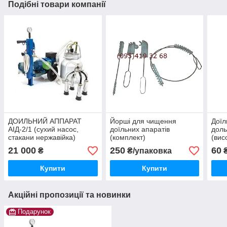
Подібні товари компанії
ДОИЛЬНИЙ АППАРАТ
Йорші для чищення
Доїл
АІД-2/1 (сухий насос,
доїльних апаратів
доль
стакани нержавійка)
(комплект)
(вис
21 000
250
60
₴
₴/упаковка
Купити
Купити
Акційні пропозиції та новинки
Подарунок