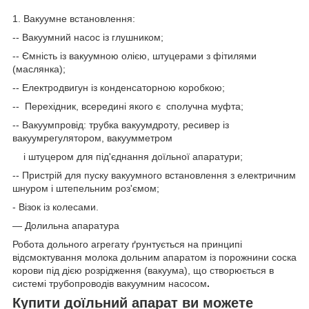
1. Вакуумне встановлення:
-- Вакуумний насос із глушником;
-- Ємність із вакуумною олією, штуцерами з фітилями
(маслянка);
-- Електродвигун із конденсаторною коробкою;
-- Перехідник, всередині якого є сполучна муфта;
-- Вакуумпровід: трубка вакуумдроту, ресивер із
вакуумрегулятором, вакуумметром
і штуцером для під'єднання доїльної апаратури;
-- Пристрій для пуску вакуумного встановлення з електричним
шнуром і штепельним роз'ємом;
- Візок із колесами.
— Долильна апаратура
Робота дольного агрегату ґрунтується на принципі
відсмоктування молока дольним апаратом із порожнини соска
корови під дією розрідження (вакуума), що створюється в
системі трубопроводів вакуумним насосом
.
Купити доїльний апарат ви можете