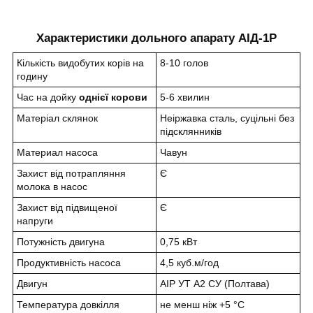
Характеристики дольного апарату АІД-1Р
Кількість видобутих корів на
8-10 голов
годину
Час на дойку
однієї корови
5-6 хвилин
Матеріал склянок
Неіржавка сталь, суцільні без
підсклянників
Материал насоса
Чавун
Захист від потрапляння
Є
молока в насос
Захист від підвищеної
Є
напруги
Потужність двигуна
0,75 кВт
Продуктивність насоса
4,5 куб.м/год
Двигун
АІР УТ А2 СУ (Полтава)
Температура довкілля
не менш ніж +5 °C