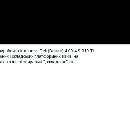
виробника Індонезія Deli (Delitire) 4.00-4 S-310 TL.
их і складських платформних візків, на
ах, та іншої збиральної, складської та