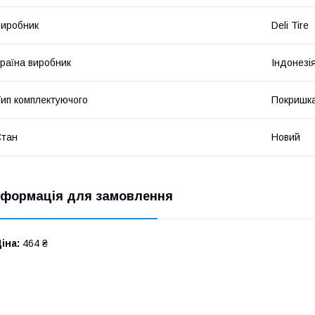
иробник
Deli Tire
раїна виробник
Індонезі
ип комплектуючого
Покришк
Стан
Новий
нформація для замовлення
іна:
464 ₴