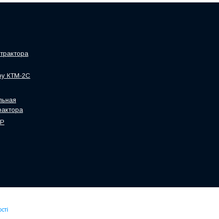
трактора
ру КТМ-2С
льная
рактора
HP
сті