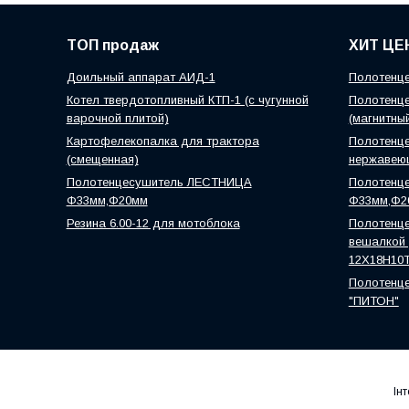
ТОП продаж
ХИТ ЦЕ
Доильный аппарат АИД-1
Полотенце
Котел твердотопливный КТП-1 (с чугунной
Полотенце
варочной плитой)
(магнитны
Картофелекопалка для трактора
Полотенце
(смещенная)
нержавею
Полотенцесушитель ЛЕСТНИЦА
Полотенц
Ф33мм,Ф20мм
Ф33мм,Ф2
Резина 6.00-12 для мотоблока
Полотенце
вешалкой )
12Х18Н10
Полотенце
"ПИТОН"