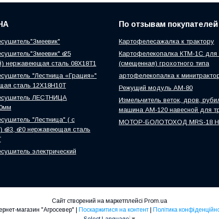
НА
По отзывам покупателей
сушитель"Змеевик"
Картофелесажалка к трактору
сушитель"Змеевик" ө 25
Картофелекопалка КТМ-1С для 
й) нержавеющая сталь 08Х18Т1
(смещенная) грохотного типа
сушитель "Лестница «Грация»"
артофелекопалка к минитракто
щая сталь 12Х18Н10Т
Режущий модуль АМ-80
есушитель ЛЕСТНИЦА
Измельчитель веток, дров, руби
0мм
машина АМ-120 навесной для т
сушитель "Лестница" ( с
МОТОР-БОЛОТОХОД MRS-18 
 ө 33, ө 20 нержавеющая сталь
Т
сушитель электрический
Сайт створений на маркетплейсі
Prom.ua
Інтернет-магазин "Агросевер" |
Поскаржитися на контент
|
Політика конфіденційно
Select Language
▼