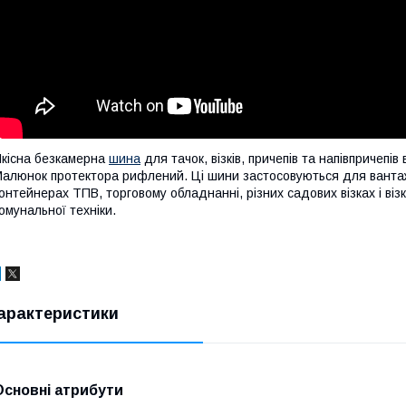
кісна безкамерна
шина
для тачок, візків, причепів та напівпричепів 
алюнок протектора рифлений. Ці шини застосовуються для вантажн
онтейнерах ТПВ, торговому обладнанні, різних садових візках і візк
омунальної техніки.
арактеристики
Основні атрибути