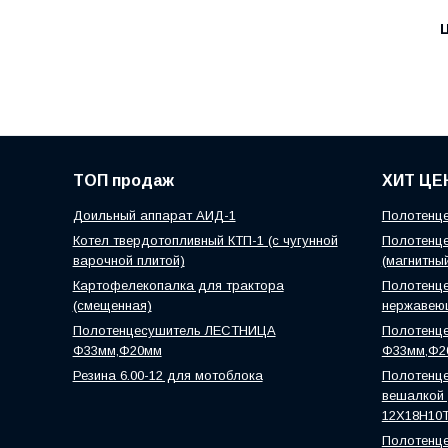
Ц
ТОП продаж
ХИТ ЦЕ
Доильный аппарат АИД-1
Полотенце
Котел твердотопливный КТП-1 (с чугунной
Полотенце
варочной плитой)
(магнитны
Картофелекопалка для трактора
Полотенце
(смещенная)
нержавею
Полотенцесушитель ЛЕСТНИЦА
Полотенц
Ф33мм,Ф20мм
Ф33мм,Ф2
Резина 6.00-12 для мотоблока
Полотенце
вешалкой )
12Х18Н10
Полотенце