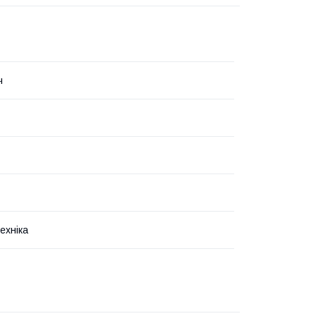
ч
ехніка