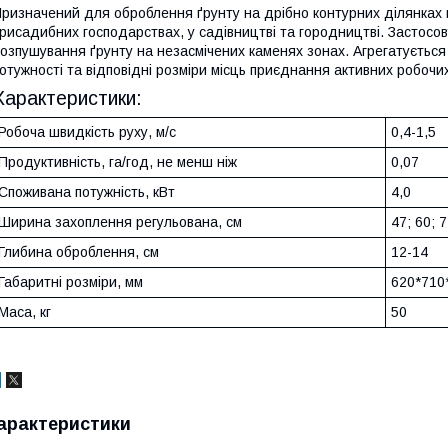
ризначений для оброблення ґрунту на дрібно контурних ділянках 
рисадибних господарствах, у садівництві та городництві. Застосо
озпушування ґрунту на незасмічених каменях зонах. Агрегатується
отужності та відповідні розміри місць приєднання активних робочи
Характеристики:
Робоча швидкість руху, м/с
0,4-1,5
Продуктивність, га/год, не менш ніж
0,07
Споживана потужність, кВт
4,0
Ширина захоплення регульована, см
47; 60; 
Глибина оброблення, см
12-14
Габаритні розміри, мм
620*710
Маса, кг
50
арактеристики