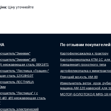
іна:
Ціну уточнюйте
НА
По отзывам покупателей
сушитель"Змеевик"
Картофелесажалка к трактору
сушитель"Змеевик" ө 25
Картофелекопалка КТМ-1С для 
й) нержавеющая сталь 08Х18Т1
(смещенная) грохотного типа
сушитель "Лестница «Грация»"
артофелекопалка к минитракто
щая сталь 12Х18Н10Т
Режущий модуль АМ-80
есушитель ЛЕСТНИЦА
Измельчитель веток, дров, руби
0мм
машина АМ-120 навесной для т
сушитель "Лестница" ( с
МОТОР-БОЛОТОХОД MRS-18 
 ө 33, ө 20 нержавеющая сталь
Т
сушитель электрический