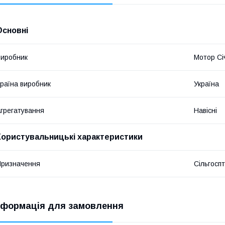
Основні
иробник
Мотор Сі
раїна виробник
Україна
грегатування
Навісні
Користувальницькі характеристики
ризначення
Сільгоспт
нформація для замовлення