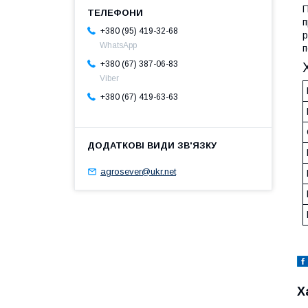
П
п
+380 (95) 419-32-68
р
WhatsApp
п
+380 (67) 387-06-83
Viber
+380 (67) 419-63-63
agrosever@ukr.net
Х