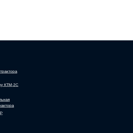
трактора
ру КТМ-2С
льная
рактора
HP