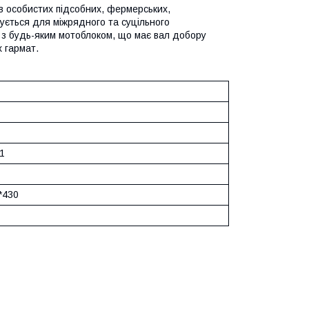
в особистих підсобних, фермерських,
вується для міжрядного та суцільного
 з будь-яким мотоблоком, що має вал добору
х гармат.
71
*430