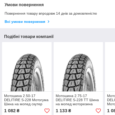
Умови повернення
Повернення товару впродовж 14 днів за домовленістю
Всі умови повернення
Подібні товари компанії
Мотошина 2.50-17
Мотошина 2.75-17
Мото
DELITIRE S-228 Мотогума
DELITIRE S-228 TT Шина
DELI
Шина на мопед скутер
на мопед моторезина
Мот
мопе
1 082
1 133
1 0
₴
₴