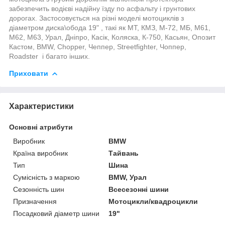
забезпечить водієві надійну їзду по асфальту і грунтових
дорогах. Застосовується на різні моделі мотоциклів з
діаметром диска\обода 19" , такі як МТ, КМЗ, М-72, МБ, М61,
М62, М63, Урал, Дніпро, Касік, Коляска, К-750, Касьян, Опозит
Кастом, BMW, Chopper, Чеппер, Streetfighter, Чоппер,
Roadster
і багато інших.
Приховати
Характеристики
Основні атрибути
Виробник
BMW
Країна виробник
Тайвань
Тип
Шина
Сумісність з маркою
BMW, Урал
Сезонність шин
Всесезонні шини
Призначення
Мотоцикли/квадроцикли
Посадковий діаметр шини
19"