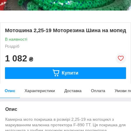
Мотошина 2,25-19 Моторезина Шина на мопед
В наявності
Роздріб
1 082
₴
Купити
Опис
Характеристики
Доставка
Оплата
Умови п
Опис
Камерна мото покришка в розмірі 2,25-19 на мотоцикл з
маркуванням малюнка протектора F-890 TT. Ця покришка для
мотоцикла з грубим дорожнім малюнком протектора