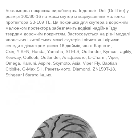
Безкамерна покришка виробництва Індонезія Deli (DeliTire) у
розмірі 100/80-16 на максі скутер із маркуванням малюнка
протектора SB-109 TL. Ця покришка для скутера з дорожнім
малюнком протектора забезпечить водієві надійне їзду
твердим дорожнім покриттям. Застосовується на різні моделі
японських і китайських максі скутерів і вітчизняні дірчики
сепеди з діаметром диска 16 дюймів, як-от Карпати,
Схід,
YIBEN, Honda, Yamaha,
STELS, Outlander
,
Kymco, agility,
Keeway, Outlook, Outlander, Альфамото, E-Charm, Viper,
Omega, Kanuni, Aspire, Skymoto, Asia, Viper Fly, Baotian
Citibike, G-Max SH, Ракета-мото, Diamond, ZN150T-18,
Stingear
і багато інших.