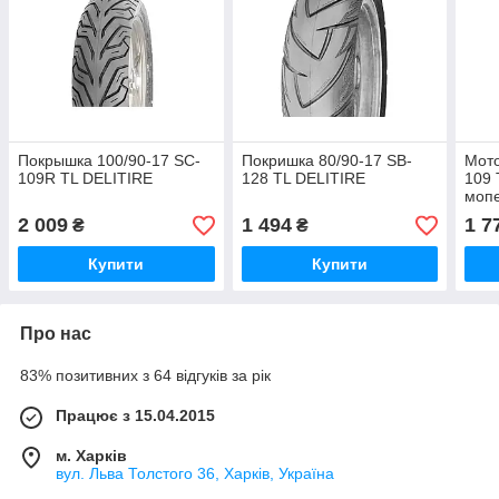
Покрышка 100/90-17 SC-
Покришка 80/90-17 SB-
Мото
109R TL DELITIRE
128 TL DELITIRE
109 
мопе
2 009
1 494
1 7
₴
₴
Купити
Купити
Про нас
83% позитивних з 64 відгуків за рік
Працює з 15.04.2015
м. Харків
вул. Льва Толстого 36, Харків, Україна