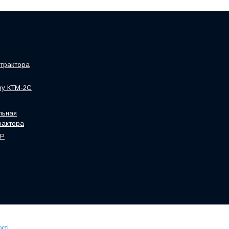
трактора
ру КТМ-2С
льная
рактора
HP
сті