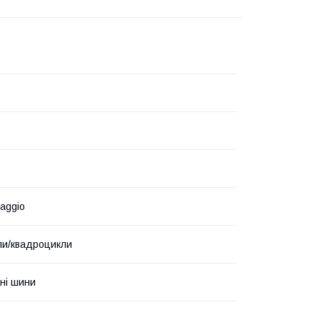
iaggio
ли/квадроцикли
ні шини