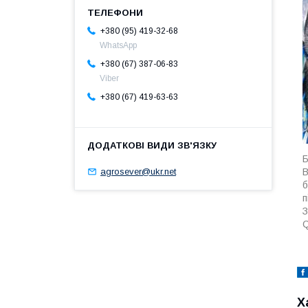
+380 (95) 419-32-68
WhatsApp
+380 (67) 387-06-83
Viber
+380 (67) 419-63-63
agrosever@ukr.net
В
б
п
З
Q
Х