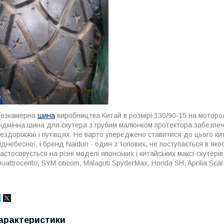
Безкамерна
шина
виробництва Китай
в розмірі 130/90-15 на мотор
ідмінна шина для скутера з грубим малюнком протектора забезпечи
ездоріжжю і путівцях. Не варто упереджено ставитися до цього кит
іднебесної, і бренд Naidun - один з топових, не поступається в якост
астосовується на різні моделі японських і китайських максі-скутері
uattrocento,
SYM citicom,
Malaguti SpyderMax,
Honda SH,
Aprilia Sca
арактеристики