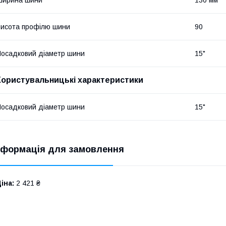
Ширина шини
130 мм
исота профілю шини
90
осадковий діаметр шини
15"
Користувальницькі характеристики
осадковий діаметр шини
15"
нформація для замовлення
іна:
2 421 ₴