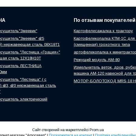
НА
По отзывам покупателей
сушитель"Змеевик"
Картофелесажалка к трактору
сушитель"Змеевик" ө 25
Картофелекопалка КТМ-1С для 
й) нержавеющая сталь 08Х18Т1
(смещенная) грохотного типа
сушитель "Лестница «Грация»"
артофелекопалка к минитракто
щая сталь 12Х18Н10Т
Режущий модуль АМ-80
есушитель ЛЕСТНИЦА
Измельчитель веток, дров, руби
0мм
машина АМ-120 навесной для т
сушитель "Лестница" ( с
МОТОР-БОЛОТОХОД MRS-18 
 ө 33, ө 20 нержавеющая сталь
Т
сушитель электрический
Сайт створений на маркетплейсі
Prom.ua
Інтернет-магазин "Агросевер" |
Поскаржитися на контент
|
Політика конфіденційно