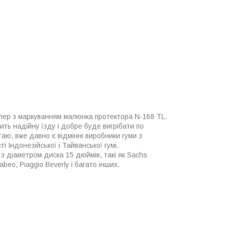
олер з маркуванням малюнка протектора N-168 TL.
ть надійну їзду і добре буде вигрібати по
аю, вже давно є відмінні виробники гуми з
і Індонезійської і Тайванської гумі.
в з діаметром диска 15 дюймів, такі як
Sachs
rabeo,
Piaggio Beverly
і багато інших.