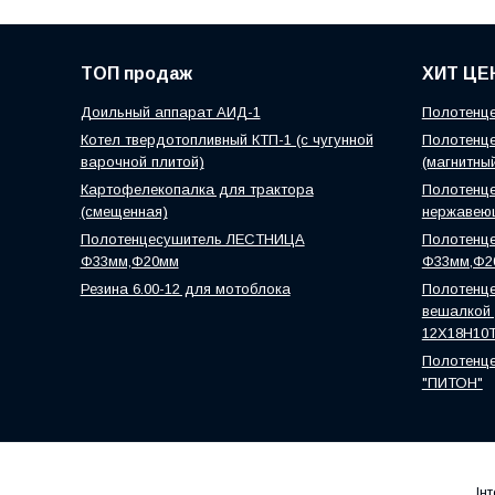
ТОП продаж
ХИТ ЦЕ
Доильный аппарат АИД-1
Полотенце
Котел твердотопливный КТП-1 (с чугунной
Полотенце
варочной плитой)
(магнитны
Картофелекопалка для трактора
Полотенце
(смещенная)
нержавею
Полотенцесушитель ЛЕСТНИЦА
Полотенц
Ф33мм,Ф20мм
Ф33мм,Ф2
Резина 6.00-12 для мотоблока
Полотенце
вешалкой )
12Х18Н10
Полотенце
"ПИТОН"