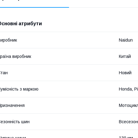
Основні атрибути
иробник
Naidun
раїна виробник
Китай
Стан
Новий
умісність з маркою
Honda, P
ризначення
Мотоцик
езонність шин
Всесезон