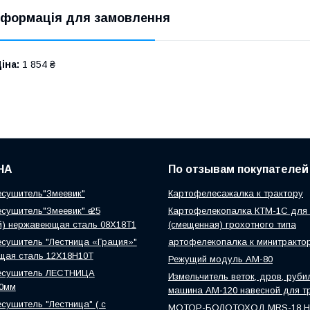
нформація для замовлення
іна:
1 854 ₴
НА
По отзывам покупателей
сушитель"Змеевик"
Картофелесажалка к трактору
сушитель"Змеевик" ө 25
Картофелекопалка КТМ-1С для 
й) нержавеющая сталь 08Х18Т1
(смещенная) грохотного типа
сушитель "Лестница «Грация»"
артофелекопалка к минитракто
щая сталь 12Х18Н10Т
Режущий модуль АМ-80
есушитель ЛЕСТНИЦА
Измельчитель веток, дров, руби
0мм
машина АМ-120 навесной для т
сушитель "Лестница" ( с
МОТОР-БОЛОТОХОД MRS-18 