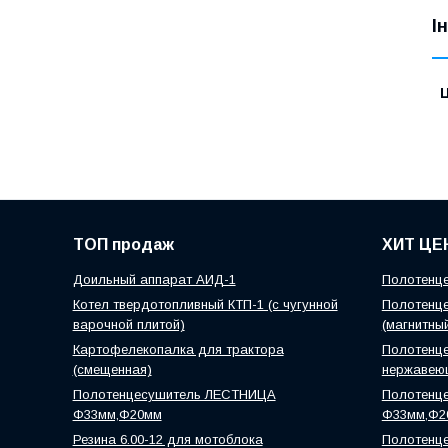
І
Ц
ТОП продаж
ХИТ ЦЕ
Доильный аппарат АИД-1
Полотенце
Котел твердотопливный КТП-1 (с чугунной
Полотенце
варочной плитой)
(магнитны
Картофелекопалка для трактора
Полотенце
(смещенная)
нержавею
Полотенцесушитель ЛЕСТНИЦА
Полотенц
Ф33мм,Ф20мм
Ф33мм,Ф2
Резина 6.00-12 для мотоблока
Полотенце