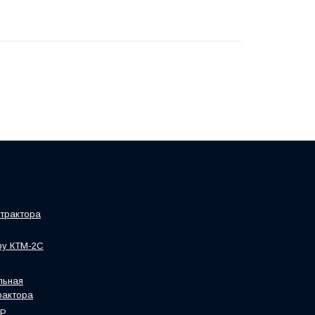
трактора
ру КТМ-2С
льная
рактора
HP