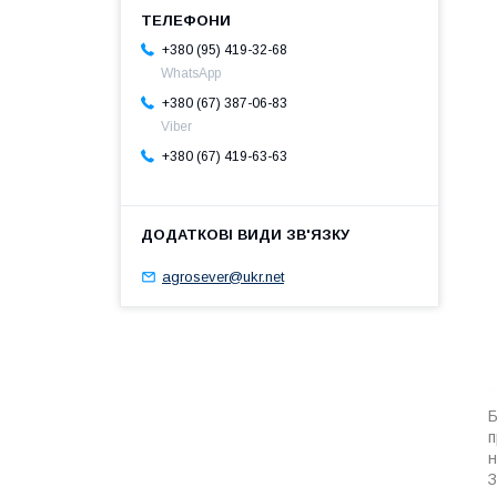
+380 (95) 419-32-68
WhatsApp
+380 (67) 387-06-83
Viber
+380 (67) 419-63-63
agrosever@ukr.net
п
н
З