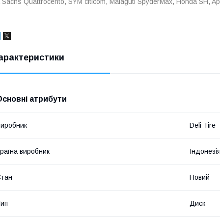
Sachs Quattrocento,
SYM citicom,
Malaguti SpyderMax,
Honda SH,
Ap
арактеристики
Основні атрибути
иробник
Deli Tire
раїна виробник
Індонезі
Стан
Новий
ип
Диск