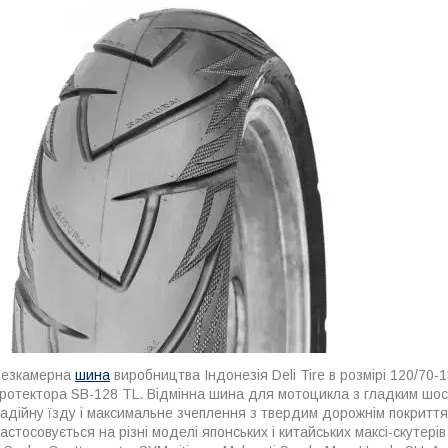
Безкамерна
шина
виробництва Індонезія Deli Tire в розмірі 120/70
ротектора SB-128 TL. Відмінна шина для мотоцикла з гладким шо
адійну їзду і максимальне зчеплення з твердим дорожнім покриття
астосовується на різні моделі японських і китайських максі-скутерів