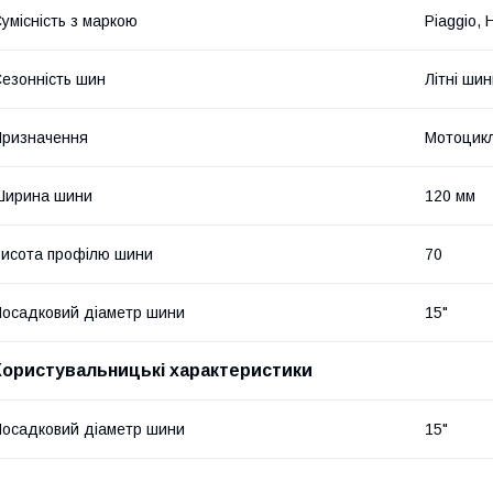
умісність з маркою
Piaggio,
езонність шин
Літні ши
ризначення
Мотоцик
Ширина шини
120 мм
исота профілю шини
70
осадковий діаметр шини
15"
Користувальницькі характеристики
осадковий діаметр шини
15"