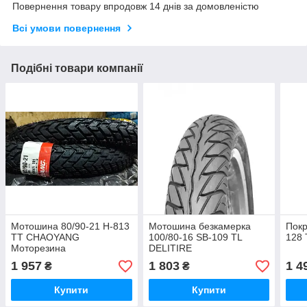
Повернення товару впродовж 14 днів за домовленістю
Всі умови повернення
Подібні товари компанії
Мотошина 80/90-21 H-813
Мотошина безкамерка
Покр
ТТ CHAOYANG
100/80-16 SB-109 TL
128 
Моторезина
DELITIRE
1 957
1 803
1 4
₴
₴
Купити
Купити