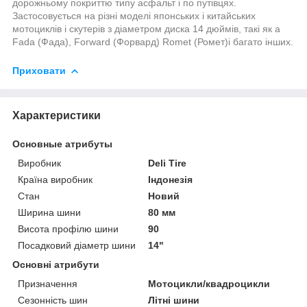
дорожньому покриттю типу асфальт і по путівцях.
Застосовується на різні моделі японських і китайських
мотоциклів і скутерів з діаметром диска 14 дюймів, такі як а
Fada (Фада), Forward (Форвард) Romet (Ромет)і багато інших.
Приховати
Характеристики
Основные атрибуты
Виробник
Deli Tire
Країна виробник
Індонезія
Стан
Новий
Ширина шини
80 мм
Висота профілю шини
90
Посадковий діаметр шини
14"
Основні атрибути
Призначення
Мотоцикли/квадроцикли
Сезонність шин
Літні шини