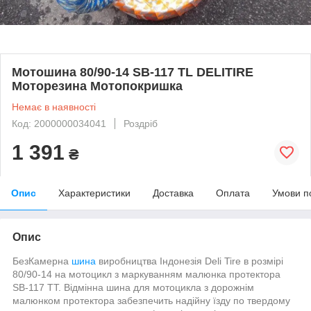
Мотошина 80/90-14 SB-117 TL DELITIRE
Моторезина Мотопокришка
Немає в наявності
Код: 2000000034041
Роздріб
1 391
₴
Опис
Характеристики
Доставка
Оплата
Умови п
Опис
БезКамерна
шина
виробництва Індонезія Deli Tire в розмірі
80/90-14 на мотоцикл з маркуванням малюнка протектора
SB-117
TT. Відмінна шина для мотоцикла з дорожнім
малюнком протектора забезпечить надійну їзду по твердому