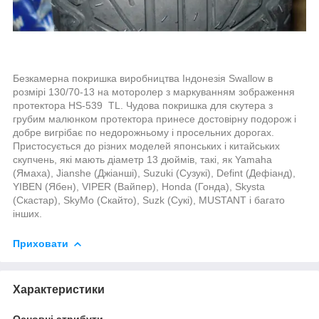
Безкамерна покришка виробництва Індонезія Swallow в
розмірі 130/70-13 на моторолер з маркуванням зображення
протектора HS-539 TL. Чудова покришка для скутера з
грубим малюнком протектора принесе достовірну подорож і
добре вигрібає по недорожньому і просельних дорогах.
Пристосується до різних моделей японських і китайських
скупчень, які мають діаметр 13 дюймів, такі, як Yamaha
(Ямаха), Jianshe (Джіанші), Suzuki (Сузукі), Defint (Дефіанд),
YIBEN (Ябен), VIPER (Вайпер), Honda (Гонда), Skysta
(Скастар), SkyMo (Скайто), Suzk (Сукі), MUSTANT і багато
інших.
Приховати
Характеристики
Основні атрибути