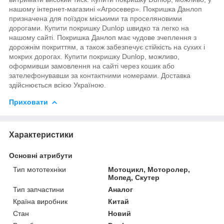
нашому інтернет-магазині «Агросевер». Покришка Данлоп
призначена для поїздок міськими та проселяновими
дорогами. Купити покришку Dunlop швидко та легко на
нашому сайті. Покришка Данлоп має чудове зчеплення з
дорожнім покриттям, а також забезпечує стійкість на сухих і
мокрих дорогах. Купити покришку Dunlop, можливо,
оформивши замовлення на сайті через кошик або
зателефонувавши за контактними номерами. Доставка
здійснюється всією Україною.
Приховати
Характеристики
Основні атрибути
Тип мототехніки
Мотоцикл, Моторолер,
Мопед, Скутер
Тип запчастини
Аналог
Країна виробник
Китай
Стан
Новий