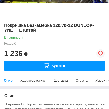
Покришка безкамерка 120/70-12 DUNLOP-
YNLT TL Китай
В наявності
Роздріб
1 236
₴
Купити
Опис
Характеристики
Доставка
Оплата
Умови п
Опис
Покришка Dunlop виготовлена з якісного матеріалу, який може
витримати високий тиск. Купити покришку Dunlop, можливо, у