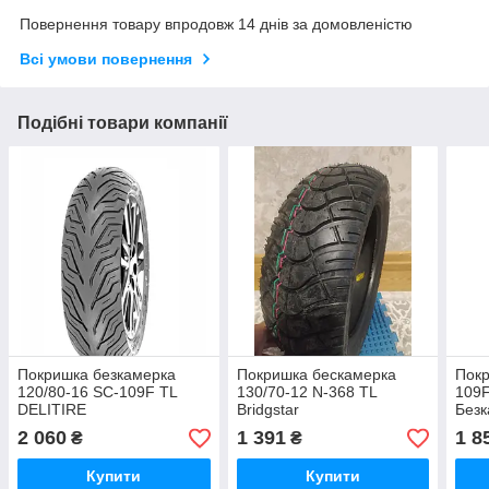
Повернення товару впродовж 14 днів за домовленістю
Всі умови повернення
Подібні товари компанії
Покришка безкамерка
Покришка бескамерка
Покр
120/80-16 SC-109F TL
130/70-12 N-368 TL
109
DELITIRE
Bridgstar
Без
2 060
1 391
1 8
₴
₴
Купити
Купити