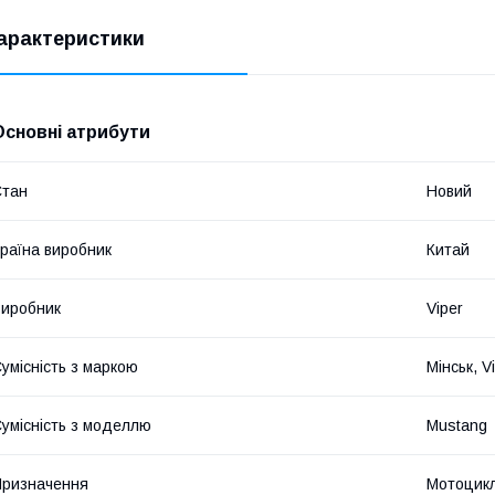
арактеристики
Основні атрибути
Стан
Новий
раїна виробник
Китай
иробник
Viper
умісність з маркою
Мінськ, V
умісність з моделлю
Mustang
ризначення
Мотоцик