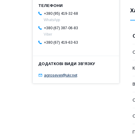
Х
+380 (95) 419-32-68
WhatsApp
+380 (67) 387-06-83
Viber
+380 (67) 419-63-63
К
agrosever@ukr.net
В
С
С
П