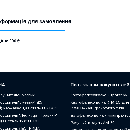
нформація для замовлення
іна:
200 ₴
НА
По отзывам покупателей
сушитель"Змеевик"
Картофелесажалка к трактору
сушитель"Змеевик" ө 25
Картофелекопалка КТМ-1С для 
й) нержавеющая сталь 08Х18Т1
(смещенная) грохотного типа
сушитель "Лестница «Грация»"
артофелекопалка к минитракто
щая сталь 12Х18Н10Т
Режущий модуль АМ-80
есушитель ЛЕСТНИЦА
Измельчитель веток, дров, руби