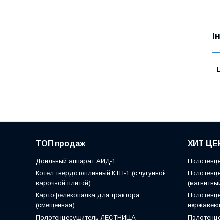
І
Ц
ТОП продаж
ХИТ ЦЕ
Доильный аппарат АИД-1
Полотенце
Котел твердотопливный КТП-1 (с чугунной
Полотенце
варочной плитой)
(магнитны
Картофелекопалка для трактора
Полотенце
(смещенная)
нержавею
Полотенцесушитель ЛЕСТНИЦА
Полотенц