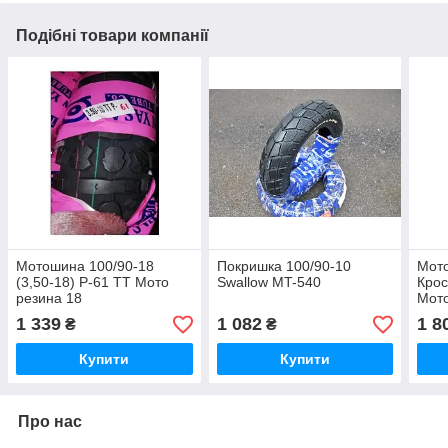
Подібні товари компанії
Мотошина 100/90-18
Покришка 100/90-10
Мото
(3,50-18) P-61 TT Мото
Swallow MT-540
Крос
резина 18
Мото
1 339
1 082
1 8
₴
₴
Купити
Купити
Про нас