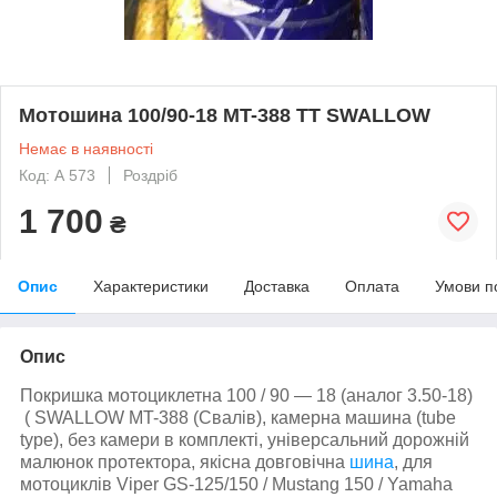
Мотошина 100/90-18 MT-388 TT SWALLOW
Немає в наявності
Код: А 573
Роздріб
1 700
₴
Опис
Характеристики
Доставка
Оплата
Умови п
Опис
Покришка мотоциклетна 100 / 90 — 18 (аналог 3.50-18)
(
SWALLOW MT-388 (
Свалів), камерна машина (tube
type), без камери в комплекті, універсальний дорожній
малюнок протектора, якісна довговічна
шина
, для
мотоциклів Viper GS-125/150 / Mustang 150 / Yamaha