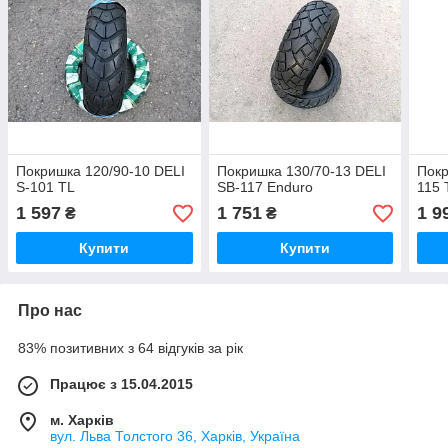
Покришка 120/90-10 DELI
Покришка 130/70-13 DELI
Покр
S-101 TL
SB-117 Enduro
115 
1 597
1 751
1 9
₴
₴
Купити
Купити
Про нас
83% позитивних з 64 відгуків за рік
Працює з 15.04.2015
м. Харків
вул. Льва Толстого 36, Харків, Україна