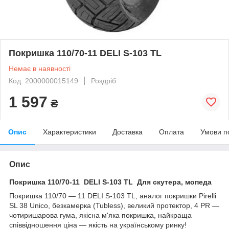
Покришка 110/70-11 DELI S-103 TL
Немає в наявності
Код: 2000000015149
Роздріб
1 597
₴
Опис
Характеристики
Доставка
Оплата
Умови п
Опис
Покришка 110/70-11 DELI S-103 TL Для скутера, мопеда
Покришка 110/70 — 11 DELI S-103 TL, аналог покришки Pirelli
SL 38 Unico, безкамерка (Tubless), великий протектор, 4 PR —
чотиришарова гума, якісна м'яка покришка, найкраща
співвідношення ціна — якість на українському ринку!