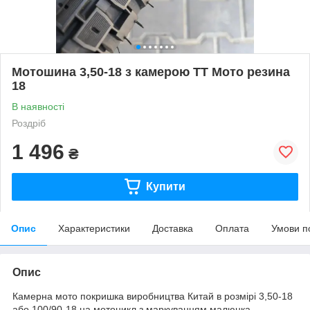
Мотошина 3,50-18 з камерою TT Мото резина
18
В наявності
Роздріб
1 496
₴
Купити
Опис
Характеристики
Доставка
Оплата
Умови п
Опис
Камерна мото покришка виробництва Китай в розмірі 3,50-18
або 100/90-18 на мотоцикл з маркуванням малюнка