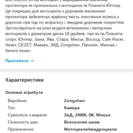
протектора як оригінальна з мотоцикла Іж Планета Юпітер.
Ця покришка для мотоцикла з дорожнім малюнком
протектора забезпечує відмінну якість зчеплення колеса з
дорогою при їзді по асфальту і твердим дорожнім покриттям.
Застосовується на різні моделі вітчизняних і імпортних
мотоциклів з діаметром диска 18 дюймів, такі як Іж-Планета,
спорт, Юпітер, Jawa, Ява, Стара, Мінськ, Восход, Cafe Raсer,
Чизет, CEZET, Макака, ЗИД, Zongshen, Панонія, Минчак і
багато інших.
Приховати
Характеристики
Основні атрибути
Виробник
Zongshen
Тип
Камера
Сумісність з маркою
ЗиД, JAWA, ІЖ, Мінськ
Сезонність шин
Всесезонні шини
Призначення
Мотоцикли/квадроцикли