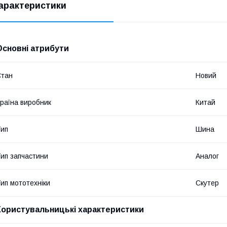
арактеристики
Основні атрибути
Стан
Новий
раїна виробник
Китай
ип
Шина
ип запчастини
Аналог
ип мототехніки
Скутер
Користувальницькі характеристики