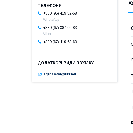
Х
+380 (95) 419-32-68
WhatsApp
+380 (67) 387-06-83
Viber
+380 (67) 419-63-63
К
agrosever@ukr.net
Т
Т
Т