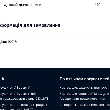
осадковий діаметр шини
16"
нформація для замовлення
іна:
927 ₴
НА
По отзывам покупателей
сушитель"Змеевик"
Картофелесажалка к трактору
сушитель"Змеевик" ө 25
Картофелекопалка КТМ-1С для 
й) нержавеющая сталь 08Х18Т1
(смещенная) грохотного типа
сушитель "Лестница «Грация»"
артофелекопалка к минитракто
щая сталь 12Х18Н10Т