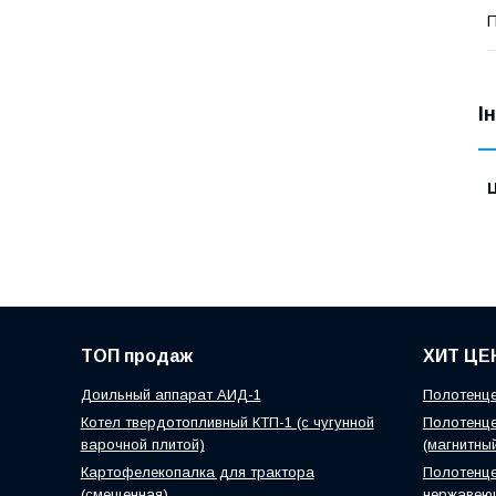
П
І
Ц
ТОП продаж
ХИТ ЦЕ
Доильный аппарат АИД-1
Полотенце
Котел твердотопливный КТП-1 (с чугунной
Полотенце
варочной плитой)
(магнитны
Картофелекопалка для трактора
Полотенце
(смещенная)
нержавею