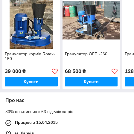
Гранулятор кормів Rotex-
Гранулятор ОГП -260
Гран
150
39 000
68 500
128
₴
₴
Купити
Купити
Про нас
83% позитивних з 63 відгуків за рік
Працює з 15.04.2015
м. Харків