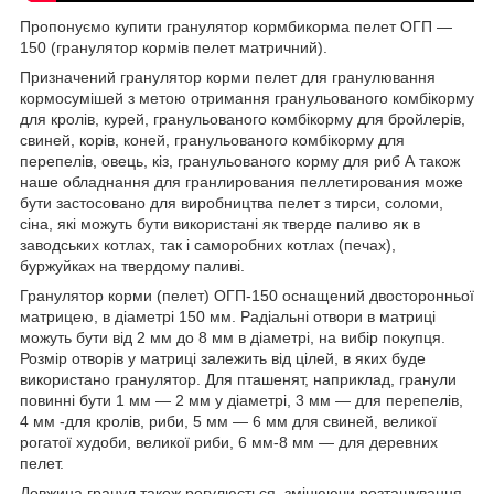
Пропонуємо купити гранулятор кормбикорма пелет ОГП ―
150 (гранулятор кормів пелет матричний).
Призначений гранулятор корми пелет для гранулювання
кормосумішей з метою отримання гранульованого комбікорму
для кролів, курей, гранульованого комбікорму для бройлерів,
свиней, корів, коней, гранульованого комбікорму для
перепелів, овець, кіз, гранульованого корму для риб А також
наше обладнання для гранлирования пеллетирования може
бути застосовано для виробництва пелет з тирси, соломи,
сіна, які можуть бути використані як тверде паливо як в
заводських котлах, так і саморобних котлах (печах),
буржуйках на твердому паливі.
Гранулятор корми (пелет) ОГП-150 оснащений двосторонньої
матрицею, в діаметрі 150 мм. Радіальні отвори в матриці
можуть бути від 2 мм до 8 мм в діаметрі, на вибір покупця.
Розмір отворів у матриці залежить від цілей, в яких буде
використано гранулятор. Для пташенят, наприклад, гранули
повинні бути 1 мм ― 2 мм у діаметрі, 3 мм ― для перепелів,
4 мм -для кролів, риби, 5 мм ― 6 мм для свиней, великої
рогатої худоби, великої риби, 6 мм-8 мм ― для деревних
пелет.
Довжина гранул також регулюється, змінюючи розташування