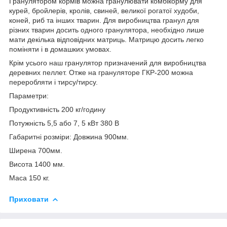
Гранулятором кормів можна гранулювати комбікорму для
курей, бройлерів, кролів, свиней, великої рогатої худоби,
коней, риб та інших тварин. Для виробництва гранул для
різних тварин досить одного гранулятора, необхідно лише
мати декілька відповідних матриць. Матрицю досить легко
поміняти і в домашких умовах.
Крім усього наш гранулятор призначений для виробництва
деревних пеллет. Отже на грануляторе ГКР-200 можна
переробляти і тирсу/тирсу.
Параметри:
Продуктивність 200 кг/годину
Потужність 5,5 або 7, 5 кВт 380 В
Габаритні розміри: Довжина 900мм.
Ширена 700мм.
Висота 1400 мм.
Маса 150 кг.
Приховати