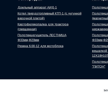
Доильный аппарат АИД-1
Полотенце
Котел твердотопливный КТП-1 (с чугунной
Полотенце
варочной плитой)
(магнитны
Картофелекопалка для трактора
Полотенце
(смещенная)
нержавею
Полотенцесушитель ЛЕСТНИЦА
Полотенц
Ф33мм,Ф20мм
Ф33мм,Ф2
Резина 6.00-12 для мотоблока
Полотенце
вешалкой )
12Х18Н10
Полотенце
"ПИТОН"