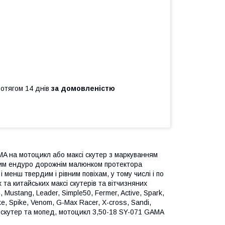
ротягом 14 днів
за домовленістю
MA на мотоцикл або максі скутер з маркуванням
бим ендуро дорожнім малюнком протектора
 менш твердим і рівним повіхам, у тому числі і по
 та китайських максі скутерів та вітчизняних
, Mustang, Leader, Simple50, Fermer, Active, Spark,
ke, Spike, Venom, G-Max Racer, X-cross, Sandi,
сі скутер та мопед, мотоцикл 3,50-18 SY-071 GAMA