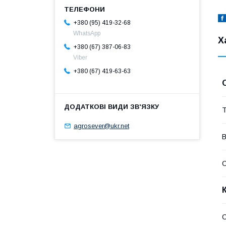
+380 (95) 419-32-68
WhatsApp
Х
+380 (67) 387-06-83
Viber
+380 (67) 419-63-63
Т
agrosever@ukr.net
В
С
С