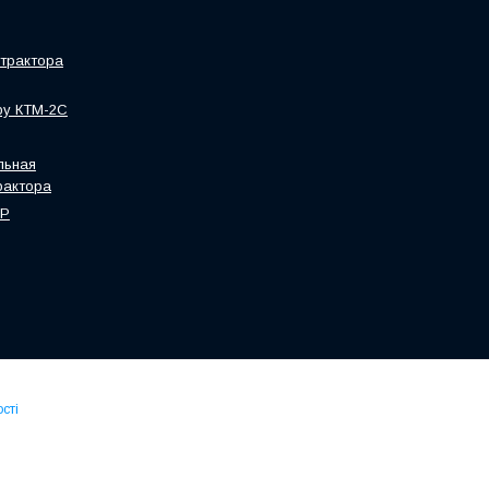
трактора
ру КТМ-2С
льная
рактора
HP
сті