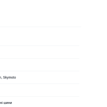
n, Skymoto
ні шини