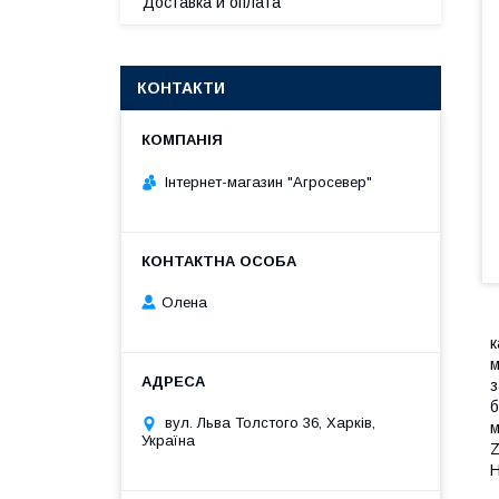
Доставка и оплата
КОНТАКТИ
Інтернет-магазин "Агросевер"
Олена
к
м
з
б
вул. Льва Толстого 36, Харків,
м
Україна
Z
H