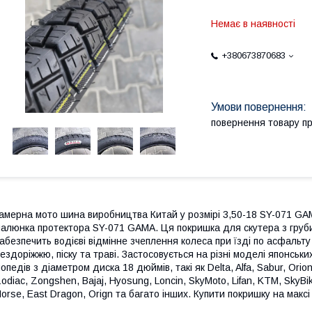
Немає в наявності
+380673870683
повернення товару п
амерна мото шина виробництва Китай у розмірі 3,50-18 SY-071 GA
алюнка протектора SY-071 GAMA. Ця покришка для скутера з гру
абезпечить водієві відмінне зчеплення колеса при їзді по асфальту і
ездоріжжю, піску та траві. Застосовується на різні моделі японських
опедів з діаметром диска 18 дюймів, такі як Delta, Alfa, Sabur, Orion
odiac, Zongshen, Bajaj, Hyosung, Loncin, SkyMoto, Lifan, KTM, SkyBi
orse, East Dragon, Orign та багато інших. Купити покришку на мак