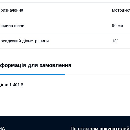
ризначення
Мотоцик
Ширина шини
90 мм
осадковий діаметр шини
18"
нформація для замовлення
іна:
1 401 ₴
НА
По отзывам покупателей