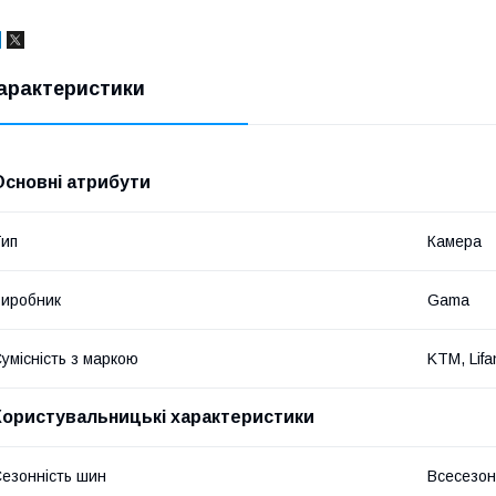
арактеристики
Основні атрибути
ип
Камера
иробник
Gama
умісність з маркою
KTM, Lifa
Користувальницькі характеристики
езонність шин
Всесезон