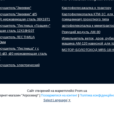
сушитель"Змеевик"
Картофелесажалка к трактору
сушитель"Змеевик" ө 25
Картофелекопалка КТМ-1С для 
й) нержавеющая сталь 08Х18Т1
(смещенная) грохотного типа
сушитель "Лестница «Грация»"
артофелекопалка к минитракто
щая сталь 12Х18Н10Т
Режущий модуль АМ-80
есушитель ЛЕСТНИЦА
Измельчитель веток, дров, руби
0мм
машина АМ-120 навесной для т
сушитель "Лестница" ( с
МОТОР-БОЛОТОХОД MRS-18 
 ө 33, ө 20 нержавеющая сталь
Т
сушитель электрический
Сайт створений на маркетплейсі
Prom.ua
Інтернет-магазин "Агросевер" |
Поскаржитися на контент
|
Політика конфіденційно
Select Language
▼