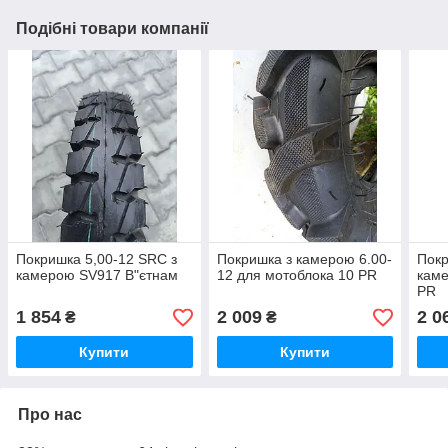
Подібні товари компанії
Покришка 5,00-12 SRC з
Покришка з камерою 6.00-
Покр
камерою SV917 В"єтнам
12 для мотоблока 10 PR
каме
PR
1 854
2 009
2 0
₴
₴
Купити
Купити
Про нас