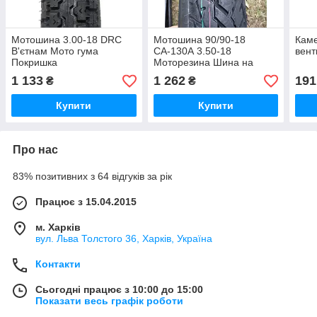
Мотошина 3.00-18 DRC
Мотошина 90/90-18
Каме
В'єтнам Мото гума
СА-130А 3.50-18
вент
Покришка
Моторезина Шина на
мотоцикл
1 133
1 262
191
₴
₴
Купити
Купити
Про нас
83% позитивних з 64 відгуків за рік
Працює з 15.04.2015
м. Харків
вул. Льва Толстого 36, Харків, Україна
Контакти
Сьогодні працює з 10:00 до 15:00
Показати весь графік роботи