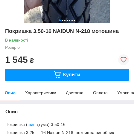
Покришка 3.50-16 NAIDUN N-218 мотошина
В наявності
Роздріб
1 545
₴
Купити
Опис
Характеристики
Доставка
Оплата
Умови п
Опис
Покришка (
шина
,гума) 3.50-16
Покришка 3.25 ― 16 Naidun N-218, покришка виробник