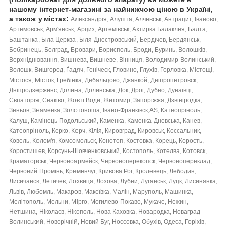
нашому інтернет-магазині за найнижчою ціною в Україні,
а також у
містах:
Александрія, Алушта, Алчевськ, Антрацит, Іваново,
Артемовськ, Арм'янськ, Арциз, Артемівськ, Ахтирка Балаклея, Балта,
Баштанка, Біла Церква, Біля-Днестровський, Бердічев, Бердянськ,
Бобринець, Болград, Бровари, Борисполь, Броди, Буринь, Волошків,
Верхніднювання, Вишнева, Вишневе, Вінниця, Володимир-Волинський,
Волошк, Вишгород, Ґадяч, Геніческ, Гловино, Глухів, Горловка, Містощі,
Містося, Місток, Гребінка, Дебальцово, Джанкой, Дніпропетровск,
Дніпродзержинс, Долина, Долинська, Док, Дрог, Дубно, Дунаївці,
Євпаторія, Єнаківо, Жовті Води, Житомир, Запоріжжя, Дзвініродка,
Зеньов, Знаменка, Золотоноша, Івано-Франківск,AS, Катеопріноль,
Калуш, Камінець-Подольський, Каменка, Каменка-Дневська, Канев,
Катеопріноль, Керко, Керч, Кілія, Кировград, Кировськ, Коссальник,
Ковель, Колом'я, Комсомольск, Конотоп, Костовка, Корець, Корость,
Коростишев, Корсунь-Шовченковський, Костополь, Котелва, Котовск,
Краматорськ, Червоноармейск, Червоноперекопск, Червонопереклад,
Червоний Промінь, Кременчуг, Кривова Рог, Кролевець, Лебодин,
Лисичанск, Летичев, Лохвиця, Лозова, Лубни, Луганськ, Луцк, Лисинянка,
Львів, Любомль, Макаров, Макеївка, Малін, Маруполь, Машинка,
Мелітополь, Мельни, Мірго, Могилево-Покаво, Мукаче, Нежин,
Нетшина, Ніколаєв, Нікополь, Нова Каховка, Новародка, Новаград-
Волинський, Новорічній, Новий Буг, Носсовка, Обухів, Одеса, Горіхів,