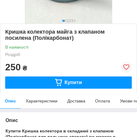
Кришка колектора майга з клапаном
посилена (Полікарбонат)
В наявності
Роздріб
250
₴
Купити
Опис
Характеристики
Доставка
Оплата
Умови п
Опис
Купити
Кришка колектора в складанні з клапаном
(Полікарбонат для дольного апарату)
ви можете в