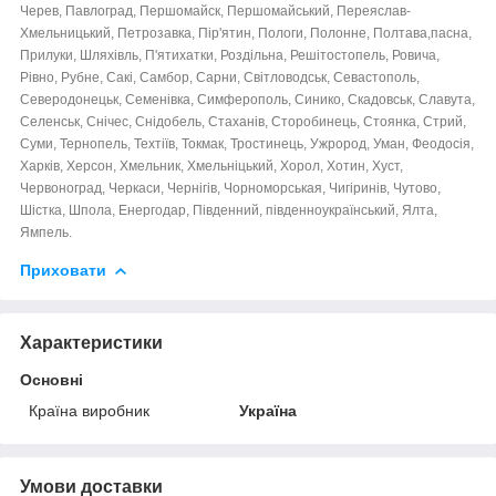
Черев, Павлоград, Першомайск, Першомайський, Переяслав-
Хмельницький, Петрозавка, Пір'ятин, Пологи, Полонне, Полтава,пасна,
Прилуки, Шляхівль, П'ятихатки, Роздільна, Решітостопель, Ровича,
Рівно, Рубне, Сакі, Самбор, Сарни, Світловодськ, Севастополь,
Северодонецьк, Семенівка, Симферополь, Синико, Скадовськ, Славута,
Селенськ, Снічес, Снідобель, Стаханів, Сторобинець, Стоянка, Стрий,
Суми, Тернопель, Техтіїв, Токмак, Тростинець, Ужрород, Уман, Феодосія,
Харків, Херсон, Хмельник, Хмельніцький, Хорол, Хотин, Хуст,
Червоноград, Черкаси, Чернігів, Чорноморськая, Чигіринів, Чутово,
Шістка, Шпола, Енергодар, Південний, південноукраїнський, Ялта,
Ямпель.
Приховати
Характеристики
Основні
Країна виробник
Україна
Умови доставки