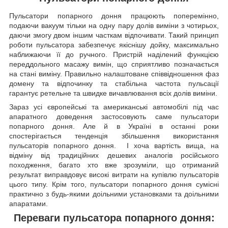
Пульсатори попарного доння працюють поперемінно,
подаючи вакуум тільки на одну пару долів виміни з чотирьох,
даючи змогу двом іншим часткам відпочивати. Такий принцип
роботи пульсатора забезпечує якіснішу дойку, максимально
наближаючи її до ручного. Пристрій наділений функцією
переддольного масажу вимін, що сприятливо позначається
на стані виміну. Правильно налаштоване співвідношення фаз
домену та відпочинку та стабільна частота пульсації
гарантує ретельне та швидке вичавлювання всіх долів виміни.
Зараз усі європейські та американські автомобілі під час
апаратного доведення застосовують саме пульсатори
попарного доння. Але й в Україні в останні роки
спостерігається тенденція збільшення використання
пульсаторів попарного доння. І хоча вартість вища, на
відміну від традиційних дешевих аналогів російського
походження, багато хто вже зрозуміли, що отриманий
результат виправдовує високі витрати на купівлю пульсаторів
цього типу. Крім того, пульсатори попарного доння сумісні
практично з будь-якими доільними установками та доільними
апаратами.
Переваги пульсатора попарного доння: