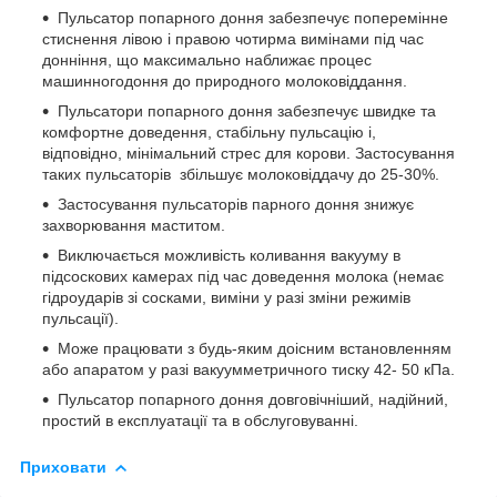
Пульсатор попарного доння забезпечує поперемінне
стиснення лівою і правою чотирма вимінами під час
донніння, що максимально наближає процес
машинногодоння до природного молоковіддання.
Пульсатори попарного доння забезпечує швидке та
комфортне доведення, стабільну пульсацію і,
відповідно, мінімальний стрес для корови. Застосування
таких пульсаторів збільшує молоковіддачу до 25-30%.
Застосування пульсаторів парного доння знижує
захворювання маститом.
Виключається можливість коливання вакууму в
підсоскових камерах під час доведення молока (немає
гідроударів зі сосками, виміни у разі зміни режимів
пульсації).
Може працювати з будь-яким доісним встановленням
або апаратом у разі вакуумметричного тиску 42- 50 кПа.
Пульсатор попарного доння довговічніший, надійний,
простий в експлуатації та в обслуговуванні.
Приховати