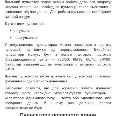
Доїльний пульсатор задає режим роботи дольного апарату,
завдяки створенню необхідної пульсації тактів смоктання і
стиснення під час донья. Для роботи пульсатора необхідний
змінний вакуум.
Є різні типи пульсаторів:
регульовані
нерегульовані
У регульованих пульсаторах можна настроювати частоту
пульсації, на відміну від нерегульованого. Виробничі
пульсатори можуть бути з різною тактовою частотою
(співвідношенням тактів) — (50/50, 65/35, 60/40, 70/30).
Найбільш поширені доільні пульсатори з тактовою частотою
60/40.
Доїльні пульсатори також діляться на пульсатори попарного
дозування й одночасного донесення.
Необхідно розуміти, що для коректної роботи дольного
апарату його необхідно укомплектувати пульсатором і
колектором однакового типу — тобто або одночасного, або
попарного доння. В іншому разі доїльний апарат
працюватиме не буде.
Пульсатори попарного доння