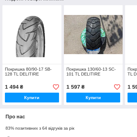
Покришка 80/90-17 SB-
Покришка 130/60-13 SC-
Покр
128 TL DELITIRE
101 TL DELITIRE
TL D
1 494
1 597
1 5
₴
₴
Купити
Купити
Про нас
83% позитивних з 64 відгуків за рік