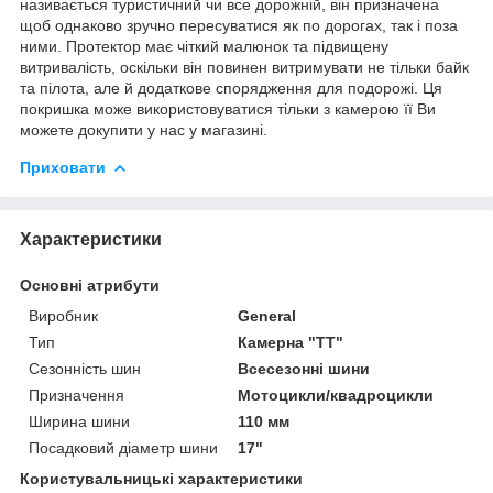
називається туристичний чи все дорожній, він призначена
щоб однаково зручно пересуватися як по дорогах, так і поза
ними. Протектор має чіткий малюнок та підвищену
витривалість, оскільки він повинен витримувати не тільки байк
та пілота, але й додаткове спорядження для подорожі. Ця
покришка може використовуватися тільки з камерою її Ви
можете докупити у нас у магазині.
Приховати
Характеристики
Основні атрибути
Виробник
General
Тип
Камерна "TT"
Сезонність шин
Всесезонні шини
Призначення
Мотоцикли/квадроцикли
Ширина шини
110 мм
Посадковий діаметр шини
17"
Користувальницькі характеристики