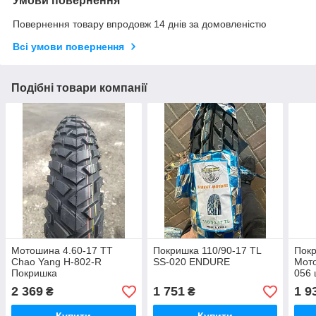
Умови повернення
Повернення товару впродовж 14 днів за домовленістю
Всі умови повернення
Подібні товари компанії
Мотошина 4.60-17 ТТ
Покришка 110/90-17 TL
Покр
Chao Yang H-802-R
SS-020 ENDURE
Мот
Покришка
056 
110/
2 369
1 751
1 9
₴
₴