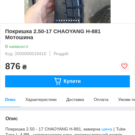
Покришка 2.50-17 CHAOYANG H-881
Мотошина
В наявності
Код: 2000000018416
Роздріб
876
₴
Купити
Опис
Характеристики
Доставка
Оплата
Умови п
Опис
Покришка 2.50 - 17 CHAOYANG H-881, камерна
шина
( Tube
Type ), 4 PR - чотиришарова гума, рекомендований розмір