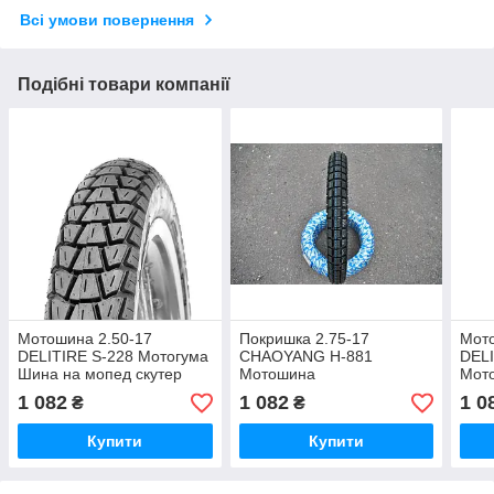
Всі умови повернення
Подібні товари компанії
Мотошина 2.50-17
Покришка 2.75-17
Мото
DELITIRE S-228 Мотогума
CHAOYANG H-881
DELI
Шина на мопед скутер
Мотошина
Мот
мопе
1 082
1 082
1 0
₴
₴
Купити
Купити