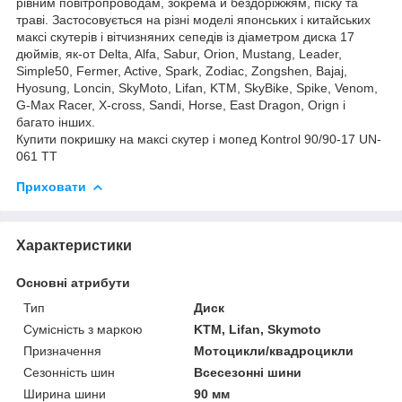
рівним повітропроводам, зокрема й бездоріжжям, піску та
траві. Застосовується на різні моделі японських і китайських
максі скутерів і вітчизняних сепедів із діаметром диска 17
дюймів, як-от Delta, Alfa, Sabur, Orion, Mustang, Leader,
Simple50, Fermer, Active, Spark, Zodiac, Zongshen, Bajaj,
Hyosung, Loncin, SkyMoto, Lifan, KTM, SkyBike, Spike, Venom,
G-Max Racer, X-cross, Sandi, Horse, East Dragon, Orign і
багато інших.
Купити покришку на максі скутер і мопед Kontrol 90/90-17 UN-
061 TT
Приховати
Характеристики
Основні атрибути
Тип
Диск
Сумісність з маркою
KTM, Lifan, Skymoto
Призначення
Мотоцикли/квадроцикли
Сезонність шин
Всесезонні шини
Ширина шини
90 мм