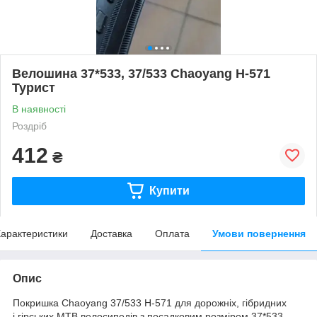
Велошина 37*533, 37/533 Chaoyang H-571
Турист
В наявності
Роздріб
412
₴
Купити
арактеристики
Доставка
Оплата
Умови повернення
Опис
Покришка Chaoyang 37/533 H-571 для дорожніх, гібридних
і гірських MTB велосипедів з посадковим розміром 37*533,