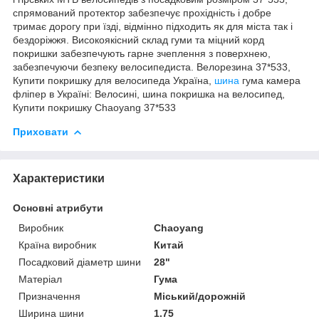
спрямований протектор забезпечує прохідність і добре
тримає дорогу при їзді, відмінно підходить як для міста так і
бездоріжжя. Високоякісний склад гуми та міцний корд
покришки забезпечують гарне зчеплення з поверхнею,
забезпечуючи безпеку велосипедиста. Велорезина 37*533,
Купити покришку для велосипеда Україна,
шина
гума камера
фліпер в Україні: Велосині, шина покришка на велосипед,
Купити покришку Chaoyang 37*533
Приховати
Характеристики
Основні атрибути
Виробник
Chaoyang
Країна виробник
Китай
Посадковий діаметр шини
28"
Матеріал
Гума
Призначення
Міський/дорожній
Ширина шини
1.75