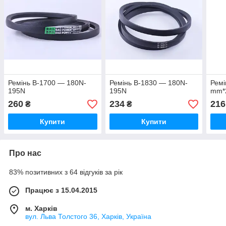
Ремінь B-1700 — 180N-
Ремінь B-1830 — 180N-
Ремі
195N
195N
mm*
260
234
216
₴
₴
Купити
Купити
Про нас
83% позитивних з 64 відгуків за рік
Працює з 15.04.2015
м. Харків
вул. Льва Толстого 36, Харків, Україна