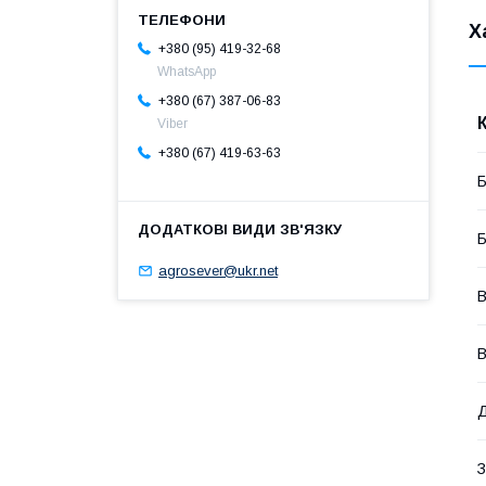
Х
+380 (95) 419-32-68
WhatsApp
+380 (67) 387-06-83
Viber
+380 (67) 419-63-63
Б
Б
agrosever@ukr.net
В
В
З