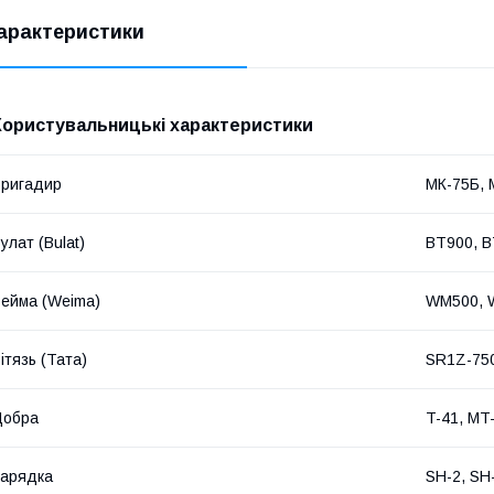
арактеристики
Користувальницькі характеристики
ригадир
МК-75Б, 
улат (Bulat)
BT900, 
ейма (Weima)
WM500, 
ітязь (Тата)
SR1Z-750
Добра
T-41, MT
арядка
SH-2, SH-