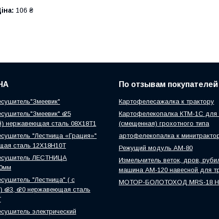
іна:
106 ₴
НА
По отзывам покупателей
сушитель"Змеевик"
Картофелесажалка к трактору
сушитель"Змеевик" ө 25
Картофелекопалка КТМ-1С для 
й) нержавеющая сталь 08Х18Т1
(смещенная) грохотного типа
сушитель "Лестница «Грация»"
артофелекопалка к минитракто
щая сталь 12Х18Н10Т
Режущий модуль АМ-80
есушитель ЛЕСТНИЦА
Измельчитель веток, дров, руби
0мм
машина АМ-120 навесной для т
сушитель "Лестница" ( с
МОТОР-БОЛОТОХОД MRS-18 
 ө 33, ө 20 нержавеющая сталь
Т
сушитель электрический