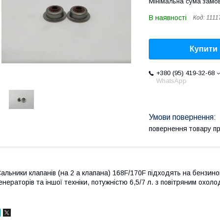
Мінімальна сума замов
В наявності
Код:
1111
Купити
+380 (95) 419-32-68
WhatsApp
повернення товару п
альники клапанів (на 2 а клапана) 168F/170F підходять на бензинові
енераторів та іншої техніки, потужністю 6,5/7 л. з повітряним охол