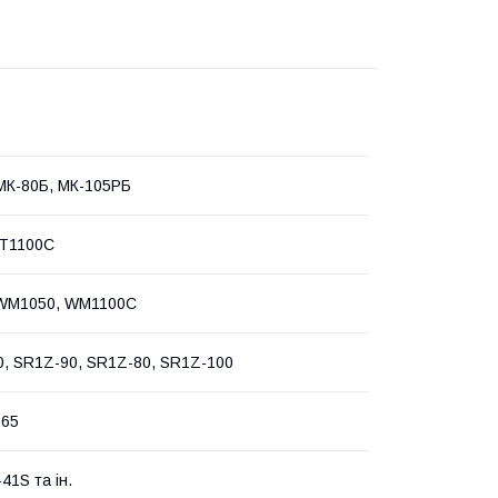
МК-80Б, МК-105РБ
BT1100C
WM1050, WM1100C
, SR1Z-90, SR1Z-80, SR1Z-100
-65
41S та ін.