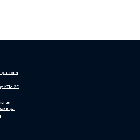
трактора
ру КТМ-2С
льная
рактора
HP