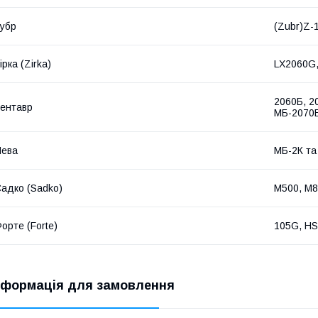
убр
(Zubr)Z-
ірка (Zirka)
LX2060G,
2060Б, 2
ентавр
МБ-2070Б
Нева
МБ-2К та 
адко (Sadko)
M500, M8
орте (Forte)
105G, H
нформація для замовлення