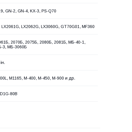
19, GN-2, GN-4, KX-3, PS-Q70
 LX2061G, LX2062G, LX3060G, GT70G01, MF360
061Б, 2070Б, 2075Б, 2080Б, 2081Б, МБ-40-1,
-3, МБ-3060Б
ін.
00L, M1165, M-400, M-450, M-900 и др.
SD1G-80B