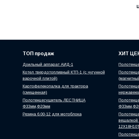
Ц
ТОП продаж
ХИТ ЦЕ
Доильный аппарат АИД-1
Полотенце
Котел твердотопливный КТП-1 (с чугунной
Полотенце
варочной плитой)
(магнитны
Картофелекопалка для трактора
Полотенце
(смещенная)
нержавею
Полотенцесушитель ЛЕСТНИЦА
Полотенц
Ф33мм,Ф20мм
Ф33мм,Ф2
Резина 6.00-12 для мотоблока
Полотенце
вешалкой )
12Х18Н10
Полотенце