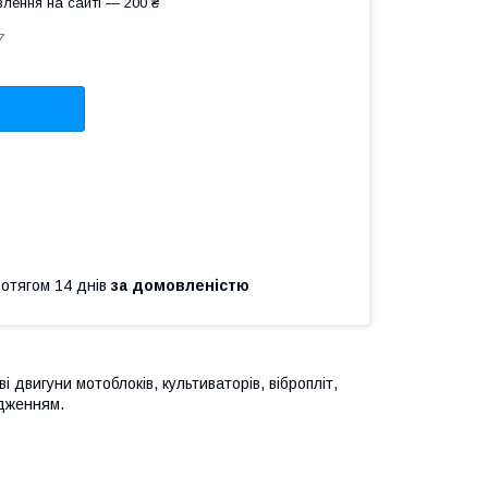
лення на сайті — 200 ₴
7
ротягом 14 днів
за домовленістю
 двигуни мотоблоків, культиваторів, вібропліт,
одженням.