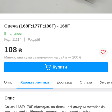
Свеча (168F;177F;188F) - 168F
В наявності
Код: 11114
Роздріб
108
₴
Мінімальна сума замовлення на сайті — 200 ₴
Купити
Опис
Характеристики
Доставка
Оплата
Умови 
Опис
Свічка 168F/170F підходить на бензинові двигуни мотоблоків,
культиваторів, вібропліт, генераторів та іншої техніки,