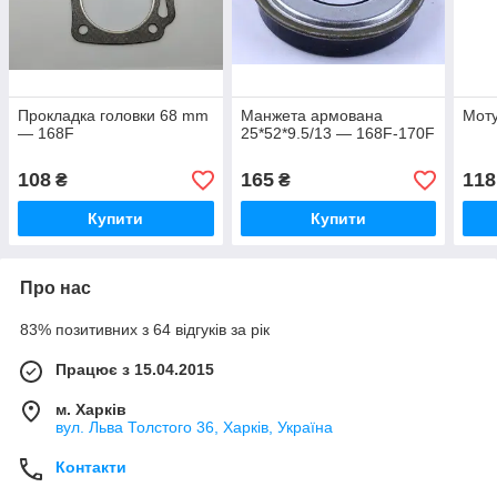
Прокладка головки 68 mm
Манжета армована
Моту
— 168F
25*52*9.5/13 — 168F-170F
108
165
118
₴
₴
Купити
Купити
Про нас
83% позитивних з 64 відгуків за рік
Працює з 15.04.2015
м. Харків
вул. Льва Толстого 36, Харків, Україна
Контакти