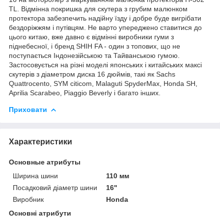
TL. Відмінна покришка для скутера з грубим малюнком
протектора забезпечить надійну їзду і добре буде вигрібати
бездоріжжям і путівцям. Не варто упереджено ставитися до
цього китаю, вже давно є відмінні виробники гуми з
піднебесної, і бренд SHIH FA - один з топових, що не
поступається Індонезійською та Тайванською гумою.
Застосовується на різні моделі японських і китайських максі
скутерів з діаметром диска 16 дюймів, такі як Sachs
Quattrocento, SYM citicom, Malaguti SpyderMax, Honda SH,
Aprilia Scarabeo, Piaggio Beverly і багато інших.
Приховати
Характеристики
Основные атрибуты
Ширина шини
110 мм
Посадковий діаметр шини
16"
Виробник
Honda
Основні атрибути