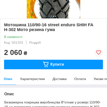
Мотошина 110/90-16 street enduro SHIH FA
Н-302 Мото резина гума
В наявності
Код: 501325
Роздріб
2 060
₴
Купити
Опис
Характеристики
Доставка
Оплата
Умови п
Опис
Безкамерна покришка виробництва В"єтнам у розмірі 110/90-
16 на моторолер з маркуванням малюнка протектора Н-302