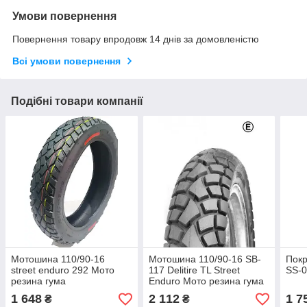
Умови повернення
Повернення товару впродовж 14 днів за домовленістю
Всі умови повернення
Подібні товари компанії
Мотошина 110/90-16
Мотошина 110/90-16 SB-
Покр
street enduro 292 Мото
117 Delitire ТL Street
SS-
резина гума
Enduro Мото резина гума
1 648
2 112
1 7
₴
₴