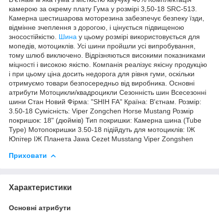
камерою за окрему плату Гума у ​​розмірі 3,50-18 SRC-513.
Камерна шестишарова моторезина забезпечує безпеку їзди,
відмінне зчеплення з дорогою, і цінується підвищеною
зносостійкістю.
Шина
у цьому розмірі використовується для
мопедів, мотоциклів. Усі шини пройшли усі випробування,
тому шлюб виключено. Відрізняються високими показниками
міцності і високою якістю. Компанія реалізує якісну продукцію
і при цьому ціна досить недорога для рівня гуми, оскільки
отримуємо товари безпосередньо від виробника. Основні
атрибути Мотоцикли/квадроцикли Сезонність шин Всесезонні
шини Стан Новий Фірма: "SHIH FA" Країна: В'єтнам. Розмір:
3.50-18 Сумісність: Viper Zongchen Horse Mustang Розмір
покришок: 18" (дюймів) Тип покришки: Камерна шина (Tube
Type) Мотопокришки 3.50-18 підійдуть для мотоциклів: ІЖ
Юпітер ІЖ Планета Jawa Cezet Musstang Viper Zongshen
Приховати
Характеристики
Основні атрибути