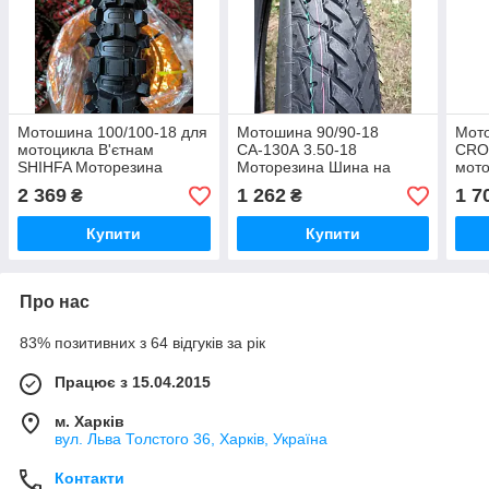
Мотошина 100/100-18 для
Мотошина 90/90-18
Мото
мотоцикла В'єтнам
СА-130А 3.50-18
CRO
SHIHFA Моторезина
Моторезина Шина на
мот
мотоцикл
2 369
1 262
1 7
₴
₴
Купити
Купити
Про нас
83% позитивних з 64 відгуків за рік
Працює з 15.04.2015
м. Харків
вул. Льва Толстого 36, Харків, Україна
Контакти