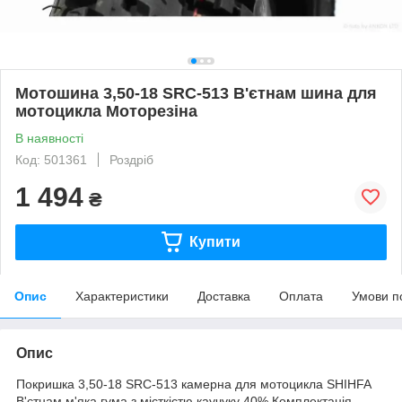
Мотошина 3,50-18 SRC-513 В'єтнам шина для
мотоцикла Моторезіна
В наявності
Код: 501361
Роздріб
1 494
₴
Купити
Опис
Характеристики
Доставка
Оплата
Умови п
Опис
Покришка 3,50-18 SRC-513 камерна для мотоцикла SHIHFA
В'єтнам м'яка гума з місткістю каучуку 40% Комплектація