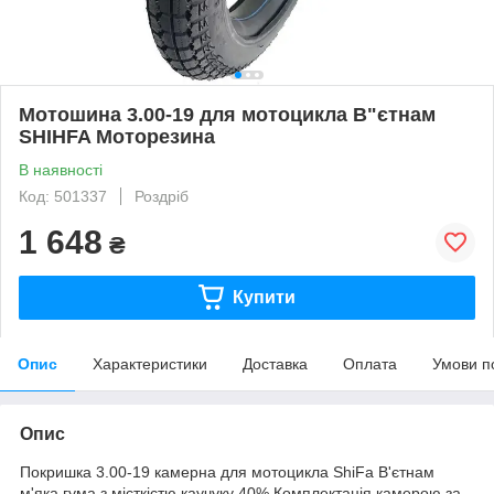
Мотошина 3.00-19 для мотоцикла В"єтнам
SHIHFA Моторезина
В наявності
Код: 501337
Роздріб
1 648
₴
Купити
Опис
Характеристики
Доставка
Оплата
Умови п
Опис
Покришка 3.00-19 камерна для мотоцикла ShiFa В'єтнам
м'яка гума з місткістю каучуку 40% Комплектація камерою за