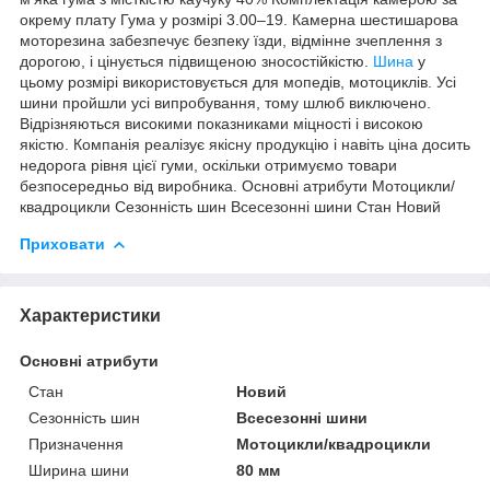
окрему плату Гума у ​​розмірі 3.00–19. Камерна шестишарова
моторезина забезпечує безпеку їзди, відмінне зчеплення з
дорогою, і цінується підвищеною зносостійкістю.
Шина
у
цьому розмірі використовується для мопедів, мотоциклів. Усі
шини пройшли усі випробування, тому шлюб виключено.
Відрізняються високими показниками міцності і високою
якістю. Компанія реалізує якісну продукцію і навіть ціна досить
недорога рівня цієї гуми, оскільки отримуємо товари
безпосередньо від виробника. Основні атрибути Мотоцикли/
квадроцикли Сезонність шин Всесезонні шини Стан Новий
Приховати
Характеристики
Основні атрибути
Стан
Новий
Сезонність шин
Всесезонні шини
Призначення
Мотоцикли/квадроцикли
Ширина шини
80 мм